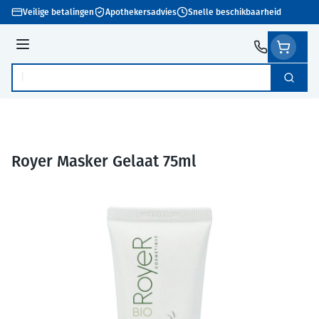
Ga naar de inhoud
Veilige betalingen
Apothekersadvies
Snelle beschikbaarheid
Menu
Zoek
Product, merk, categorie...
Royer Masker Gelaat 75ml