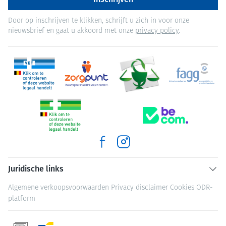
Door op inschrijven te klikken, schrijft u zich in voor onze
nieuwsbrief en gaat u akkoord met onze
privacy policy
.
Juridische links
Algemene verkoopsvoorwaarden
Privacy disclaimer
Cookies
ODR-
platform