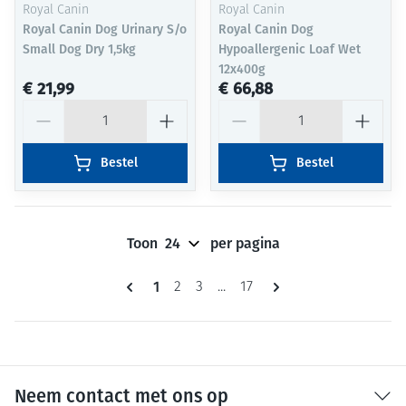
Royal Canin
Royal Canin
Royal Canin Dog Urinary S/o
Royal Canin Dog
Small Dog Dry 1,5kg
Hypoallergenic Loaf Wet
12x400g
€ 21,99
€ 66,88
Aantal
Aantal
Bestel
Bestel
Toon
per pagina
Pagina's
U lees momenteel pagina
1
Pagina
Pagina
Pagina
2
3
...
17
Neem contact met ons op