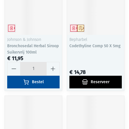
Geneesmiddel
Geneesmiddel
Op voorschrift
Johnson & Johnson
Bepharbel
Bronchosedal Herbal Siroop
Codethyline Comp 50 X 5mg
Suikervrij 100ml
€ 11,95
Aantal
€ 14,78
Bestel
Reserveer