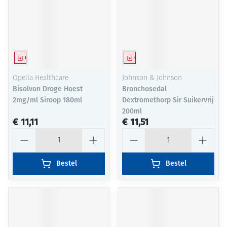
Geneesmiddel
Geneesmiddel
Opella Healthcare
Johnson & Johnson
Bisolvon Droge Hoest
Bronchosedal
2mg/ml Siroop 180ml
Dextromethorp Sir Suikervrij
200ml
€ 11,11
€ 11,51
Aantal
Aantal
Bestel
Bestel