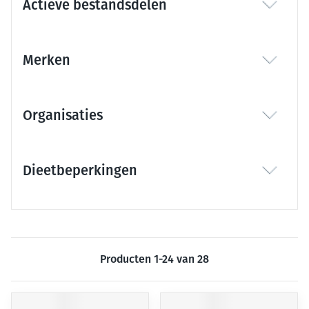
Actieve bestandsdelen
filter
Merken
filter
Organisaties
filter
Dieetbeperkingen
filter
Producten
1
-
24
van
28