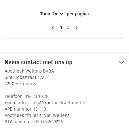
Toon
per pagina
Pagina's
U lees momenteel pagina
1
Pagina
2
Neem contact met ons op
Apotheek Wellens BVBA
Sint -Jobsstraat 122
2200
Herentals
Telefoon:
014 23 10 78
E-mailadres:
info@
apotheekwellens.be
APB nummer:
131113
Apotheek titularis:
Niel Wellens
BTW nummer:
BE0463599226