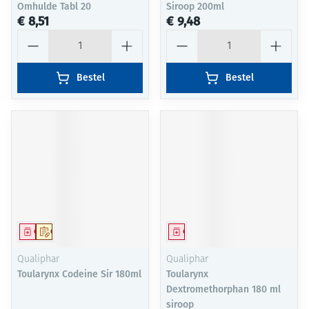
Omhulde Tabl 20
Siroop 200ml
€ 8,51
€ 9,48
Aantal
Aantal
Bestel
Bestel
Geneesmiddel
Op voorschrift
Geneesmiddel
Qualiphar
Qualiphar
Toularynx Codeine Sir 180ml
Toularynx
Dextromethorphan 180 ml
siroop