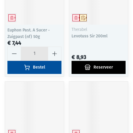
Geneesmiddel
Geneesmiddel
Op voorschrift
Euphon Past. A Sucer -
Therabel
Levotuss Sir 200ml
Zuigpast (nf) 50g
€ 7,44
Aantal
€ 8,93
Bestel
Reserveer