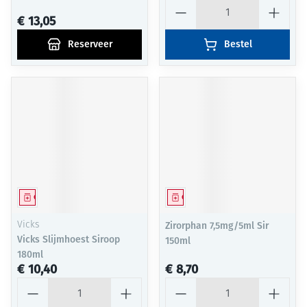
Aantal
€ 13,05
Reserveer
Bestel
Geneesmiddel
Geneesmiddel
Vicks
Zirorphan 7,5mg/5ml Sir
Vicks Slijmhoest Siroop
150ml
180ml
€ 10,40
€ 8,70
Aantal
Aantal