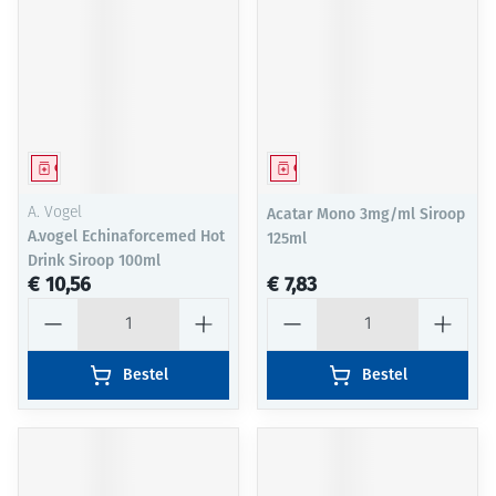
Geneesmiddel
Geneesmiddel
A. Vogel
Acatar Mono 3mg/ml Siroop
A.vogel Echinaforcemed Hot
125ml
Drink Siroop 100ml
€ 10,56
€ 7,83
Aantal
Aantal
Bestel
Bestel