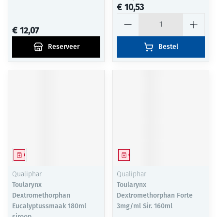
€ 10,53
Aantal
€ 12,07
Reserveer
Bestel
Geneesmiddel
Geneesmiddel
Qualiphar
Qualiphar
Toularynx
Toularynx
Dextromethorphan
Dextromethorphan Forte
Eucalyptussmaak 180ml
3mg/ml Sir. 160ml
siroop