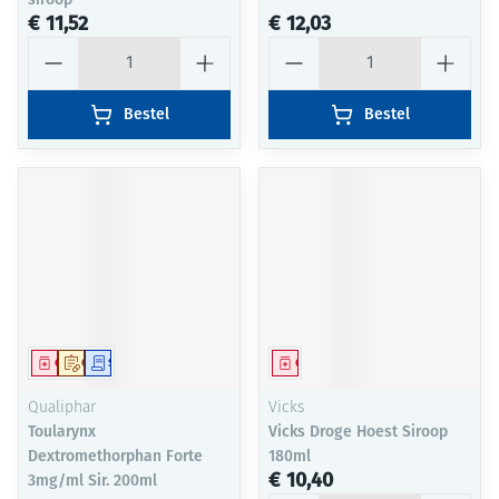
€ 11,52
€ 12,03
Aantal
Aantal
Bestel
Bestel
Geneesmiddel
Op voorschrift
Schriftelijke aanvraag
Geneesmiddel
Qualiphar
Vicks
Toularynx
Vicks Droge Hoest Siroop
Dextromethorphan Forte
180ml
€ 10,40
3mg/ml Sir. 200ml