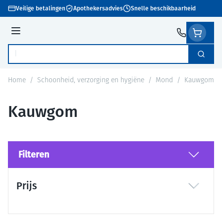
Ga naar de inhoud
Veilige betalingen
Apothekersadvies
Snelle beschikbaarheid
Menu
Zoek
Product, merk, categorie...
Home
/
Schoonheid, verzorging en hygiëne
/
Mond
/
Kauwgom
Kauwgom
Filteren
Doorgaan naar productlijst
Prijs
filter