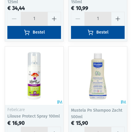
125ml
150ml
€ 34,44
€ 10,99
Aantal
Aantal
Bestel
Bestel
Febelcare
Mustela Pn Shampoo Zacht
Lilouse Protect Spray 100ml
500ml
€ 16,90
€ 15,90
Aantal
Aantal