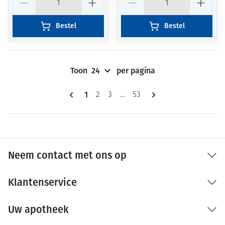
Bestel
Bestel
Toon
per pagina
Pagina's
U lees momenteel pagina
1
Pagina
Pagina
Pagina
2
3
...
53
Neem contact met ons op
Klantenservice
Uw apotheek