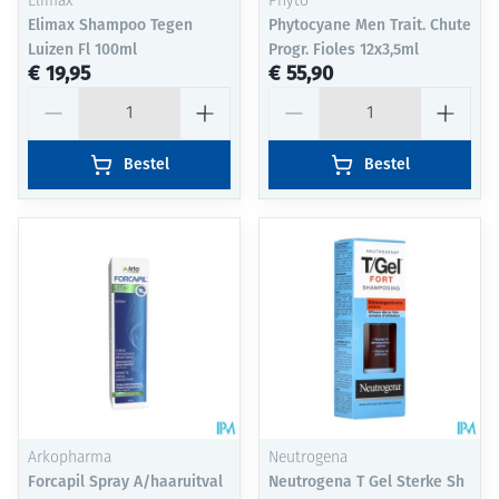
Elimax
Phyto
Elimax Shampoo Tegen
Phytocyane Men Trait. Chute
Luizen Fl 100ml
Progr. Fioles 12x3,5ml
€ 19,95
€ 55,90
Aantal
Aantal
Bestel
Bestel
Arkopharma
Neutrogena
Forcapil Spray A/haaruitval
Neutrogena T Gel Sterke Sh