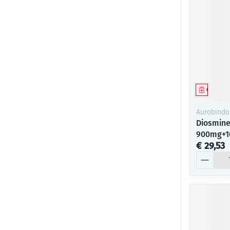
Genees
Aurobindo
Diosmine
900mg+1
€ 29,53
Aantal