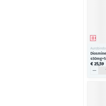
Genees
Aurobindo
Diosmine
450mg+5
€ 25,59
Aantal