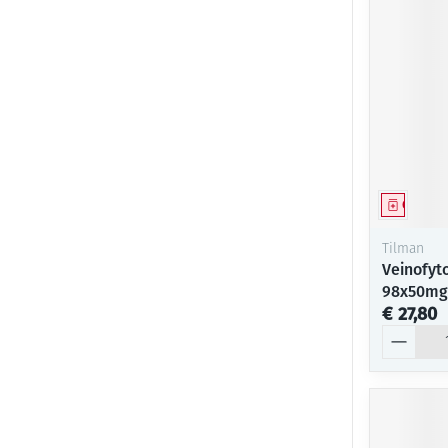
Genees
Tilman
Veinofyt
98x50mg
€ 27,80
Aantal