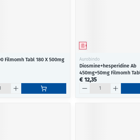
Mondmaskers
ging
Supplementen
Insectenwe
middelen
ssen
-
id
middel
Geneesmiddel
00 Filmomh Tabl 180 X 500mg
Aurobindo
Diosmine+hesperidine Ab
450mg+50mg Filmomh Tabl
€ 12,35
Aantal
Zelfbruiner
Scheren