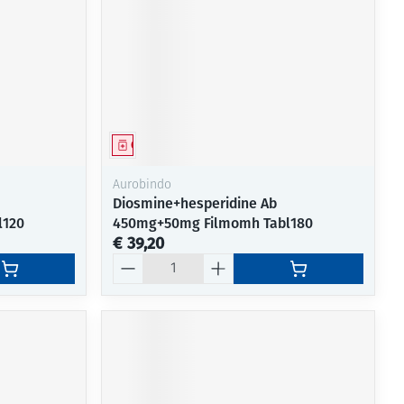
Geneesmiddel
Aurobindo
Diosmine+hesperidine Ab
l120
450mg+50mg Filmomh Tabl180
€ 39,20
Aantal