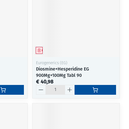
Geneesmiddel
Eurogenerics (EG)
Diosmine+Hesperidine EG
900Mg+100Mg Tabl 90
€ 40,98
Aantal