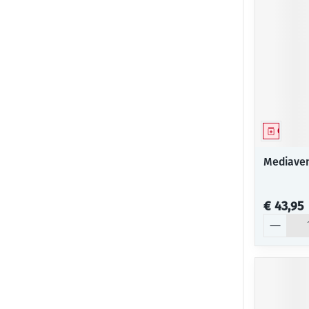
Genees
Mediaven
€ 43,95
Aantal