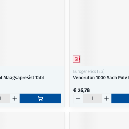
middel
Geneesmiddel
Eurogenerics (EG)
ol Maagsapresist Tabl
Venoruton 1000 Sach Pulv 
€ 26,78
Aantal