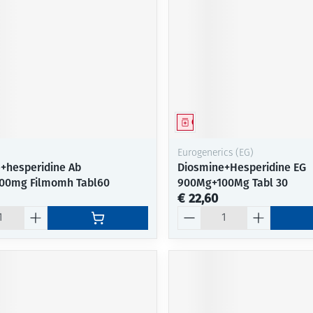
middel
Geneesmiddel
Eurogenerics (EG)
+hesperidine Ab
Diosmine+Hesperidine EG
00mg Filmomh Tabl60
900Mg+100Mg Tabl 30
€ 22,60
Aantal