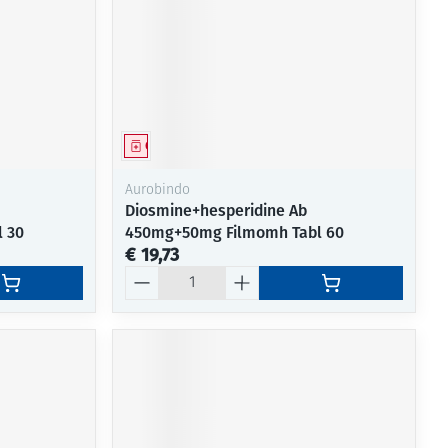
rende
Parfums en
geurproducten
Geneesmiddel
Aurobindo
Diosmine+hesperidine Ab
 30
450mg+50mg Filmomh Tabl 60
€ 19,73
Aantal
CBD