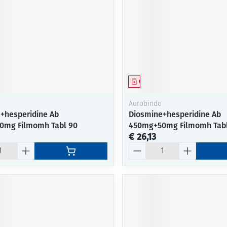
middel
Geneesmiddel
Aurobindo
+hesperidine Ab
Diosmine+hesperidine Ab
0mg Filmomh Tabl 90
450mg+50mg Filmomh Tab
€ 26,13
Aantal