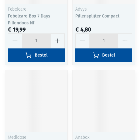
Febelcare
Advys
Febelcare Box 7 Days
Pillensplijter Compact
Pillendoos Nf
€ 19,99
€ 4,80
Aantal
Aantal
Bestel
Bestel
Medidose
Anabox