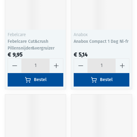
Febelcare
Anabox
Febelcare Cut&crush
Anabox Compact 1 Dag Nl-fr
Pillensnijder&vergruizer
€ 9,95
€ 5,14
Aantal
Aantal
Bestel
Bestel