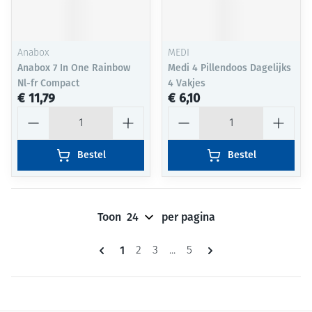
Anabox
MEDI
Anabox 7 In One Rainbow
Medi 4 Pillendoos Dagelijks
Nl-fr Compact
4 Vakjes
€ 11,79
€ 6,10
Aantal
Aantal
Bestel
Bestel
Toon
per pagina
Pagina's
U lees momenteel pagina
1
Pagina
Pagina
Pagina
2
3
...
5