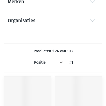
Merken
filter
Organisaties
filter
Producten
1
-
24
van
103
Sorteer op: