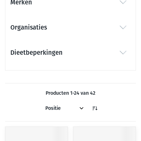
Merken
filter
Organisaties
filter
Dieetbeperkingen
filter
Producten
1
-
24
van
42
Sorteer op: