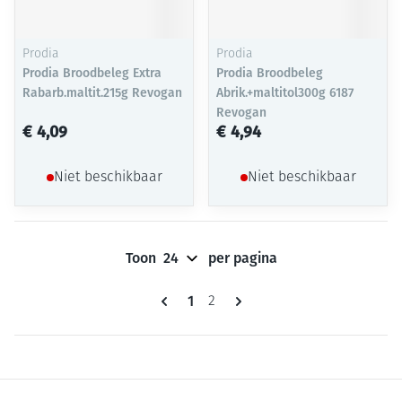
Prodia
Prodia
Prodia Broodbeleg Extra
Prodia Broodbeleg
Rabarb.maltit.215g Revogan
Abrik.+maltitol300g 6187
Revogan
€ 4,09
€ 4,94
Niet beschikbaar
Niet beschikbaar
Toon
per pagina
Pagina's
U lees momenteel pagina
1
Pagina
2