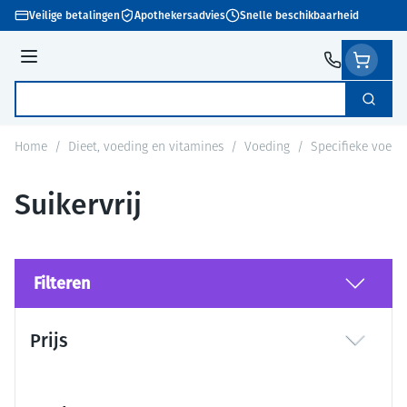
Ga naar de inhoud
Veilige betalingen
Apothekersadvies
Snelle beschikbaarheid
Menu
Zoek
Product, merk, categorie...
Home
/
Dieet, voeding en vitamines
/
Voeding
/
Specifieke voedi
Suikervrij
Filteren
Doorgaan naar productlijst
Prijs
filter