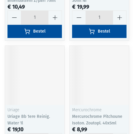
Billenbalsem Z/parf 75ml
30ml Nf
€ 10,49
€ 19,99
Aantal
Aantal
Bestel
Bestel
Uriage
Mercurochrome
Uriage Bb 1ere Reinig.
Mercurochrome Pitchoune
Water 1l
Isoton. Zoutopl. 40x5ml
€ 19,10
€ 8,99