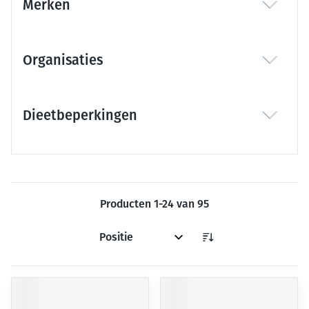
Merken
filter
Organisaties
filter
Dieetbeperkingen
filter
Producten
1
-
24
van
95
Sorteer op: