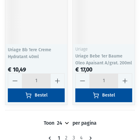
Uriage Bb 1ere Creme
Uriage
Uriage Bebe 1er Baume
Hydratant 40ml
Oleo Apaisant A/grat. 200ml
€ 10,49
€ 17,00
Aantal
Aantal
Bestel
Bestel
Toon
per pagina
Pagina's
U lees momenteel pagina
1
Pagina
Pagina
Pagina
2
3
4