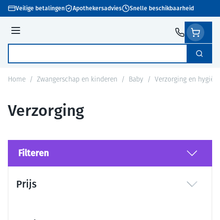
Ga naar de inhoud
Veilige betalingen
Apothekersadvies
Snelle beschikbaarheid
Menu
Zoek
Product, merk, categorie...
Home
/
Zwangerschap en kinderen
/
Baby
/
Verzorging en hygiën
Verzorging
Filteren
Doorgaan naar productlijst
Prijs
filter