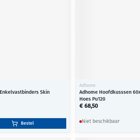
Mondmaskers
ging
Supplementen
Insectenwe
middelen
ssen
-
id
Adhome
Enkelvastbinders Skin
Adhome Hoofdkusssen 60
Hoes Pu120
Zelfbruiner
Scheren
€ 68,50
Niet beschikbaar
Bestel