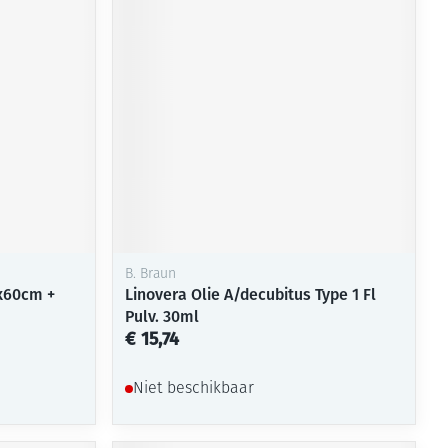
rende
Parfums en
geurproducten
B. Braun
x60cm +
Linovera Olie A/decubitus Type 1 Fl
Pulv. 30ml
CBD
€ 15,74
Niet beschikbaar