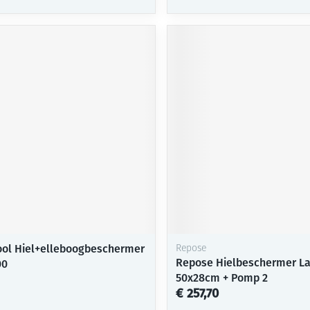
ol Hiel+elleboogbeschermer
Repose
Repose Hielbeschermer L
00
50x28cm + Pomp 2
€ 257,70