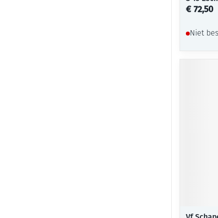
€ 72,50
Niet be
Vf Schape