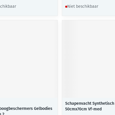
schikbaar
Niet beschikbaar
Schapenvacht Synthetisch
eboogbeschermers Gelbodies
50cmx70cm Vf-med
m 2