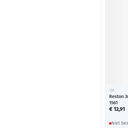
3M
Reston 3
1561
€ 12,91
Niet be