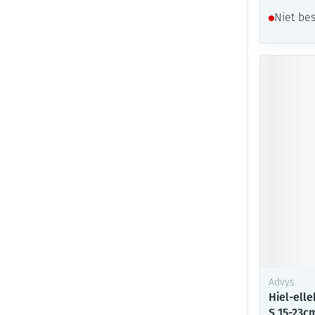
Niet be
Advys
Hiel-ell
S 15-23c