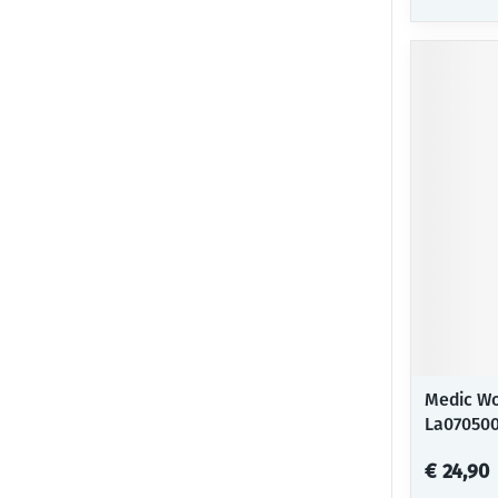
Medic Wo
La07050
€ 24,90