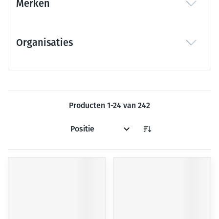
Merken
filter
Organisaties
filter
Producten
1
-
24
van
242
Sorteer op: