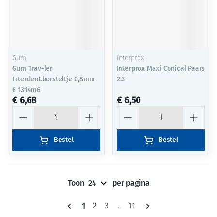
Gum
Interprox
Gum Trav-ler
Interprox Maxi Conical Paars
Interdent.borsteltje 0,8mm
2.3
6 1314m6
€ 6,68
€ 6,50
Aantal
Aantal
Bestel
Bestel
Toon
per pagina
Pagina's
U lees momenteel pagina
1
Pagina
Pagina
Pagina
2
3
...
11