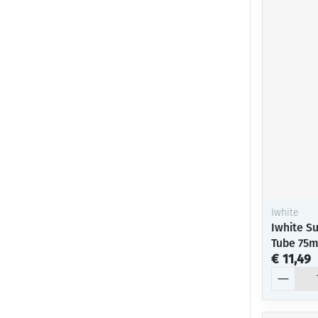
Iwhite
Iwhite S
Tube 75m
€ 11,49
Aantal