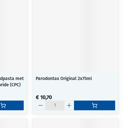
rende
Parfums en
geurproducten
ndpasta met
Parodontax Original 2x75ml
ride (CPC)
CBD
€ 10,70
Aantal