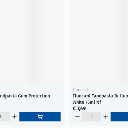
Fluocaril
andpasta Gum Protection
Fluocaril Tandpasta Bi-fluo
White 75ml Nf
€ 7,49
Aantal