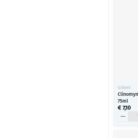
Gilbert
Clinomyn
75ml
€ 7,10
Aantal