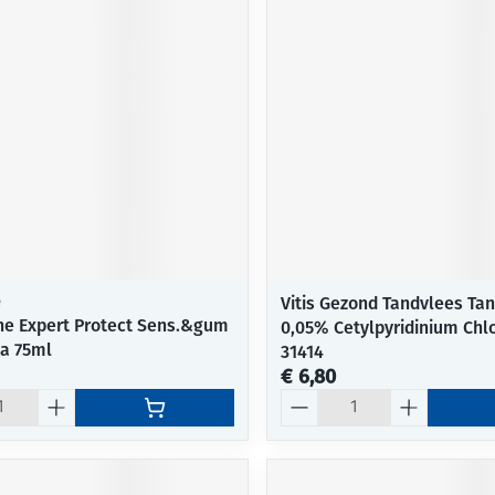
Mondmaskers
ging
Supplementen
Insectenwe
middelen
ssen
-
id
Vitis Gezond Tandvlees Ta
e
e Expert Protect Sens.&gum
0,05% Cetylpyridinium Chlo
a 75ml
Zelfbruiner
Scheren
31414
€ 6,80
Aantal