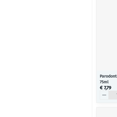
Parodont
75ml
€ 7,79
Aantal