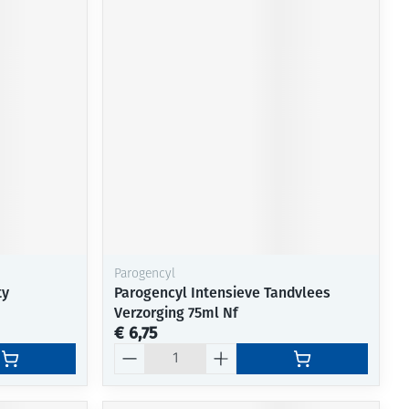
Parogencyl
ty
Parogencyl Intensieve Tandvlees
Verzorging 75ml Nf
€ 6,75
Aantal