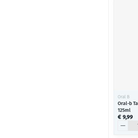
Oral B
Oral-b T
125ml
€ 9,99
Aantal