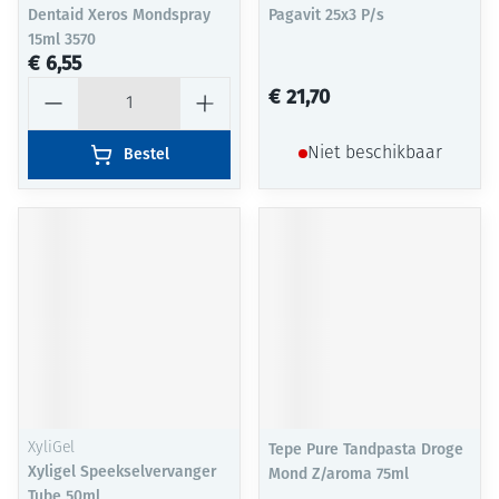
Dentaid Xeros Mondspray
Pagavit 25x3 P/s
15ml 3570
€ 6,55
Aantal
€ 21,70
Bestel
Niet beschikbaar
XyliGel
Tepe Pure Tandpasta Droge
Xyligel Speekselvervanger
Mond Z/aroma 75ml
Tube 50ml