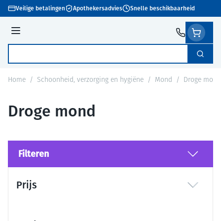
Ga naar de inhoud
Veilige betalingen
Apothekersadvies
Snelle beschikbaarheid
Menu
Zoek
Product, merk, categorie...
Home
/
Schoonheid, verzorging en hygiëne
/
Mond
/
Droge mond
Droge mond
Filteren
Doorgaan naar productlijst
Prijs
filter