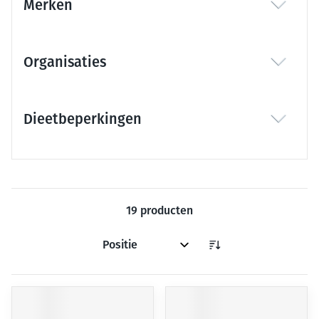
Merken
filter
Organisaties
filter
Dieetbeperkingen
filter
19
producten
Sorteer op: