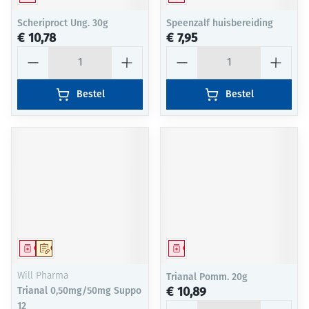
Scheriproct Ung. 30g
Speenzalf huisbereiding
€ 10,78
€ 7,95
Aantal
Aantal
Bestel
Bestel
Geneesmiddel
Op voorschrift
Geneesmiddel
Will Pharma
Trianal Pomm. 20g
€ 10,89
Trianal 0,50mg/50mg Suppo
Aantal
12