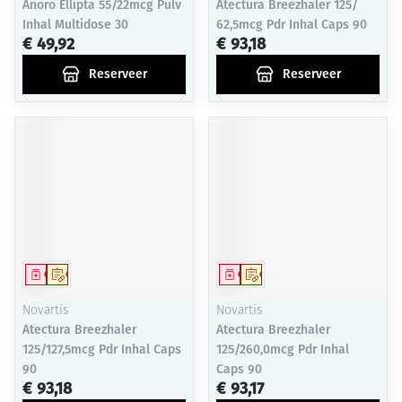
Anoro Ellipta 55/22mcg Pulv
Atectura Breezhaler 125/
Inhal Multidose 30
62,5mcg Pdr Inhal Caps 90
€ 49,92
€ 93,18
Reserveer
Reserveer
Geneesmiddel
Op voorschrift
Geneesmiddel
Op voorschrift
Novartis
Novartis
Atectura Breezhaler
Atectura Breezhaler
125/127,5mcg Pdr Inhal Caps
125/260,0mcg Pdr Inhal
90
Caps 90
€ 93,18
€ 93,17