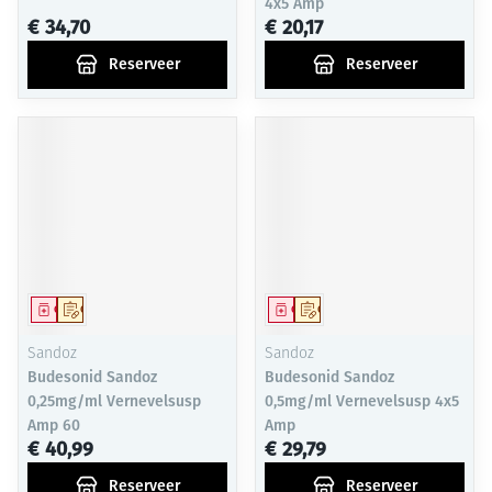
4x5 Amp
€ 34,70
€ 20,17
Reserveer
Reserveer
Geneesmiddel
Op voorschrift
Geneesmiddel
Op voorschrift
Sandoz
Sandoz
Budesonid Sandoz
Budesonid Sandoz
0,25mg/ml Vernevelsusp
0,5mg/ml Vernevelsusp 4x5
Amp 60
Amp
€ 40,99
€ 29,79
Reserveer
Reserveer