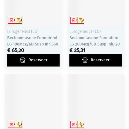
Geneesmiddel
Op voorschrift
Geneesmiddel
Op voorschrift
Eurogenerics (EG)
Eurogenerics (EG)
Beclometasone Formoterol
Beclometasone Formoterol
EG 100Mcg/6D Susp Inh.360
EG 200Mcg/6D Susp Inh.120
€ 65,20
€ 25,31
Reserveer
Reserveer
Geneesmiddel
Op voorschrift
Geneesmiddel
Op voorschrift