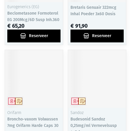
Eurogenerics (EG)
Bretaris Genuair 322mcg
Beclometasone Formoterol
Inhal Poeder 3x60 Dosis
EG 200Mcg/6D Susp Inh.360
€ 65,20
€ 91,90
Reserveer
Reserveer
Geneesmiddel
Op voorschrift
Geneesmiddel
Op voorschrift
Orifarm
Sandoz
Broncho-vaxom Volwassen
Budesonid Sandoz
7mg Orifarm Harde Caps 30
0,25mg/ml Vernevelsusp