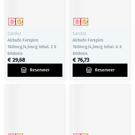
Geneesmiddel
Op voorschrift
Geneesmiddel
Op voorschrift
Sandoz
Sandoz
Airbufo Forspiro
Airbufo Forspiro
160mcg/4,5mcg Inhal. 2 X
160mcg/4,5mcg Inhal. 6 X
60dosis
60dosis
€ 29,68
€ 76,73
Reserveer
Reserveer