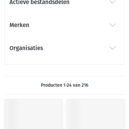
Actieve bestandsdelen
filter
Merken
filter
Organisaties
filter
Producten
1
-
24
van
216