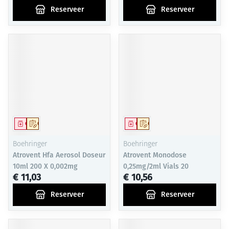
Reserveer
Reserveer
Geneesmiddel
Op voorschrift
Geneesmiddel
Op voorschrift
Boehringer
Boehringer
Atrovent Hfa Aerosol Doseur
Atrovent Monodose
10ml 200 X 0,002mg
0,25mg/2ml Vials 20
€ 11,03
€ 10,56
Reserveer
Reserveer