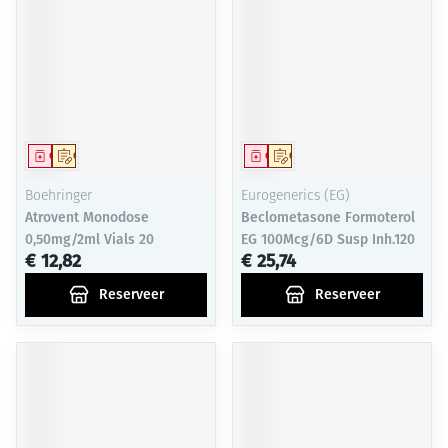
Geneesmiddel
Op voorschrift
Geneesmiddel
Op voorschrift
Boehringer
Eurogenerics (EG)
Atrovent Monodose
Beclometasone Formoterol
0,50mg/2ml Vials 20
EG 100Mcg/6D Susp Inh.120
€ 12,82
€ 25,74
Reserveer
Reserveer