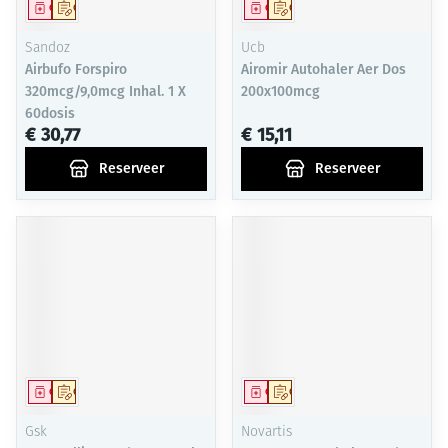
Geneesmiddel
Op voorschrift
Geneesmiddel
Op voorschrift
Sandoz
Ucb
Airbufo Forspiro
Airomir Autohaler Aer Dos
320mcg/9,0mcg Inhal. 1 X
200x100mcg
60dosis
€ 30,77
€ 15,11
Reserveer
Reserveer
Geneesmiddel
Op voorschrift
Geneesmiddel
Op voorschrift
Gsk
Novartis