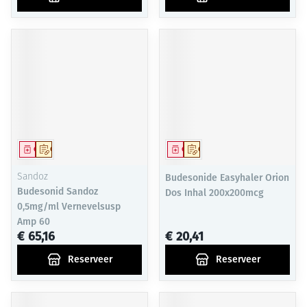
Geneesmiddel
Op voorschrift
Geneesmiddel
Op voorschrift
Sandoz
Budesonide Easyhaler Orion
Budesonid Sandoz
Dos Inhal 200x200mcg
0,5mg/ml Vernevelsusp
Amp 60
€ 65,16
€ 20,41
Reserveer
Reserveer