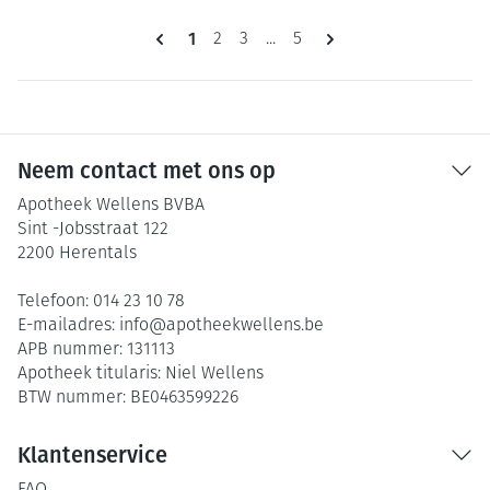
Pagina's
U lees momenteel pagina
1
Pagina
Pagina
Pagina
2
3
...
5
Neem contact met ons op
Apotheek Wellens BVBA
Sint -Jobsstraat 122
2200
Herentals
Telefoon:
014 23 10 78
E-mailadres:
info@
apotheekwellens.be
APB nummer:
131113
Apotheek titularis:
Niel Wellens
BTW nummer:
BE0463599226
Klantenservice