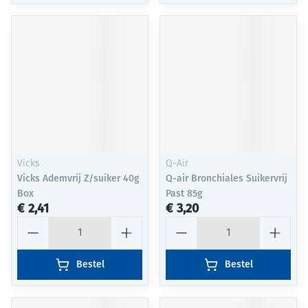
Vicks
Q-Air
Vicks Ademvrij Z/suiker 40g
Q-air Bronchiales Suikervrij
Box
Past 85g
€ 2,41
€ 3,20
Aantal
Aantal
Bestel
Bestel