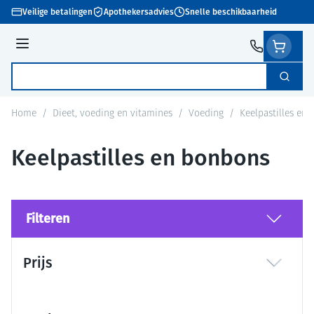
Ga naar de inhoud
Veilige betalingen
Apothekersadvies
Snelle beschikbaarheid
Menu
Zoek
Product, merk, categorie...
Home
/
Dieet, voeding en vitamines
/
Voeding
/
Keelpastilles en
Keelpastilles en bonbons
Filteren
Doorgaan naar productlijst
Prijs
filter