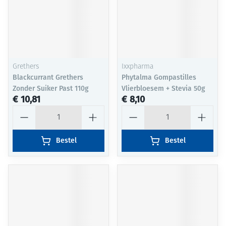
Grethers
Ixxpharma
Blackcurrant Grethers
Phytalma Gompastilles
Zonder Suiker Past 110g
Vlierbloesem + Stevia 50g
€ 10,81
€ 8,10
Aantal
Aantal
Bestel
Bestel