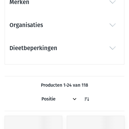
Merken
filter
Organisaties
filter
Dieetbeperkingen
filter
Producten
1
-
24
van
118
Sorteer op: