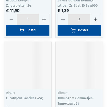
Activox Keelpijn
Sawes Bonbon Honing-
Zuigtabletten 24
citroen Zs Blist 10 Saw000
€ 11,90
€ 1,39
Aantal
Aantal
Bestel
Bestel
Biover
Tilman
Eucalyptus Pastilles 45g
Thymogom Gommetjes
Tijmextract 24