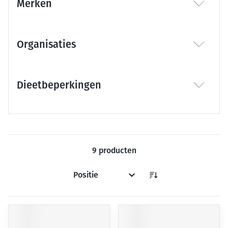
Merken
filter
Organisaties
filter
Dieetbeperkingen
filter
9
producten
Sorteer op: