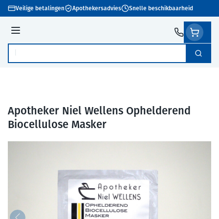
Ga naar de inhoud
Veilige betalingen
Apothekersadvies
Snelle beschikbaarheid
Menu
Zoek
Product, merk, categorie...
Apotheker Niel Wellens Ophelderend
Biocellulose Masker