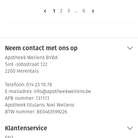
Pagina's
U lees momenteel pagina
1
Pagina
Pagina
Pagina
2
3
...
6
Neem contact met ons op
Apotheek Wellens BVBA
Sint -Jobsstraat 122
2200
Herentals
Telefoon:
014 23 10 78
E-mailadres:
info@
apotheekwellens.be
APB nummer:
131113
Apotheek titularis:
Niel Wellens
BTW nummer:
BE0463599226
Klantenservice