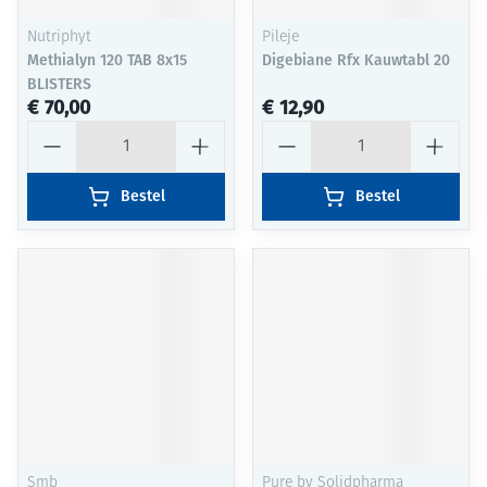
Nutriphyt
Pileje
Methialyn 120 TAB 8x15
Digebiane Rfx Kauwtabl 20
BLISTERS
€ 70,00
€ 12,90
Aantal
Aantal
Bestel
Bestel
Smb
Pure by Solidpharma