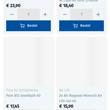
Nf Caps 60 Verv. 2750834
€ 23,90
€ 18,40
Aantal
Aantal
Bestel
Bestel
Pure by Solidpharma
Be-Life
Pure B12 Smelttabl 60
Zn B6 Magnum Minerals Be
Life Gel 60
€ 17,45
€ 15,90