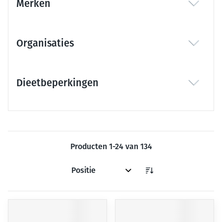
Merken
filter
Organisaties
filter
Dieetbeperkingen
filter
Producten
1
-
24
van
134
Sorteer op: