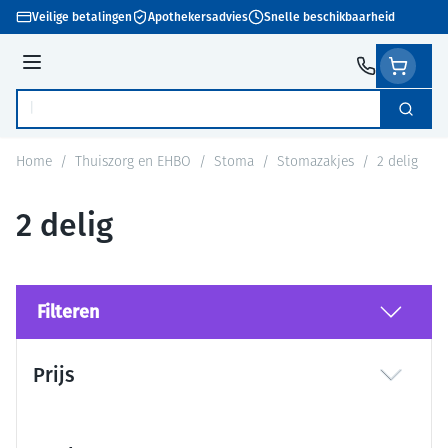
Ga naar de inhoud
Veilige betalingen
Apothekersadvies
Snelle beschikbaarheid
Menu
Zoek
Product, merk, categorie...
Home
/
Thuiszorg en EHBO
/
Stoma
/
Stomazakjes
/
2 delig
2 delig
Filteren
Doorgaan naar productlijst
Prijs
filter