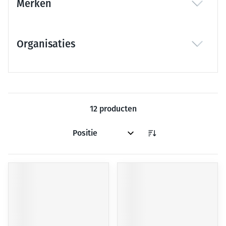
Merken
filter
Organisaties
filter
12
producten
Sorteer op: