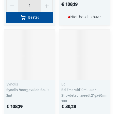
Aantal
€ 108,19
Bestel
Niet beschikbaar
Synolis
Bd
Synolis Voorgevulde Spuit
Bd Emerald10ml Luer
2ml
Slip+detach.needl.21gx40mm
100
€ 108,19
€ 30,28