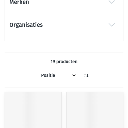
Merken
filter
Organisaties
filter
19
producten
Sorteer op: