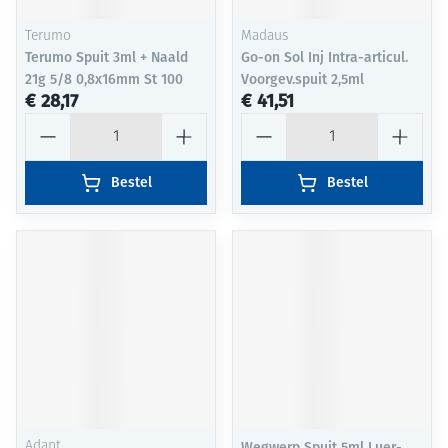
Terumo
Madaus
Terumo Spuit 3ml + Naald
Go-on Sol Inj Intra-articul.
21g 5/8 0,8x16mm St 100
Voorgev.spuit 2,5ml
€ 28,17
€ 41,51
Aantal
Aantal
Bestel
Bestel
Adant
Wegwerp Spuit 5ml Luer-