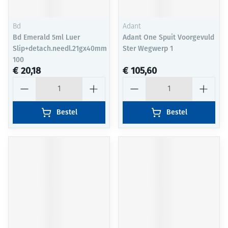
Bd
Adant
Bd Emerald 5ml Luer
Adant One Spuit Voorgevuld
Slip+detach.needl.21gx40mm
Ster Wegwerp 1
100
€ 20,18
€ 105,60
Aantal
Aantal
Bestel
Bestel