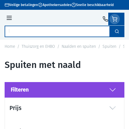
Ga naar de inhoud
Veilige betalingen
Apothekersadvies
Snelle beschikbaarheid
Menu
Zoek
Product, merk, categorie...
Home
/
Thuiszorg en EHBO
/
Naalden en spuiten
/
Spuiten
/
Spu
Spuiten met naald
Filteren
Doorgaan naar productlijst
Prijs
filter