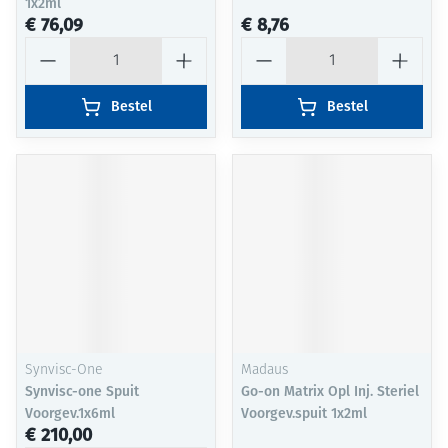
1x2ml
€ 76,09
€ 8,76
Aantal
Aantal
Bestel
Bestel
Synvisc-One
Madaus
Synvisc-one Spuit
Go-on Matrix Opl Inj. Steriel
Voorgev.1x6ml
Voorgev.spuit 1x2ml
€ 210,00