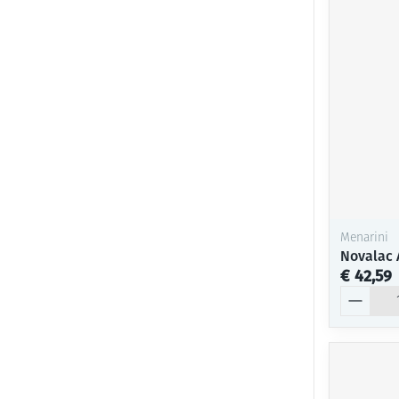
Menarini
Novalac 
€ 42,59
Aantal