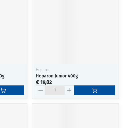
Heparon
00g
Heparon Junior 400g
€ 19,02
Aantal