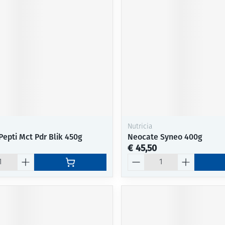
Mondmaskers
ging
Supplementen
Insectenwe
middelen
ssen
-
id
Nutricia
Pepti Mct Pdr Blik 450g
Neocate Syneo 400g
€ 45,50
Aantal
Zelfbruiner
Scheren