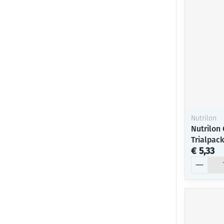
Nutrilon
Nutrilon
Trialpac
€ 5,33
Aantal