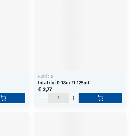
rende
Parfums en
geurproducten
Nutricia
Infatrini 0-18m Fl 125ml
€ 2,77
Aantal
CBD