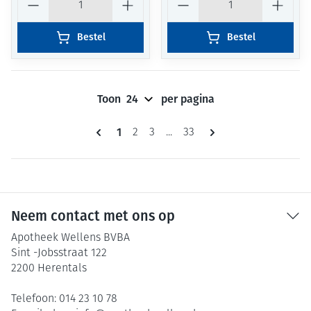
Bestel
Bestel
Toon
per pagina
Pagina's
U lees momenteel pagina
1
Pagina
Pagina
Pagina
2
3
...
33
Neem contact met ons op
Apotheek Wellens BVBA
Sint -Jobsstraat 122
2200
Herentals
Telefoon:
014 23 10 78