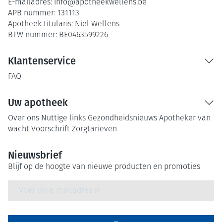
E-mailadres:
info@
apotheekwellens.be
APB nummer:
131113
Apotheek titularis:
Niel Wellens
BTW nummer:
BE0463599226
Klantenservice
FAQ
Uw apotheek
Over ons
Nuttige links
Gezondheidsnieuws
Apotheker van
wacht
Voorschrift
Zorgtarieven
Nieuwsbrief
Blijf op de hoogte van nieuwe producten en promoties
E-mail adres