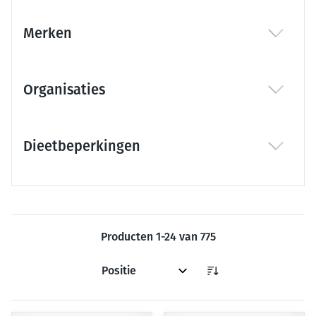
Merken
filter
Organisaties
filter
Dieetbeperkingen
filter
Producten
1
-
24
van
775
Sorteer op: