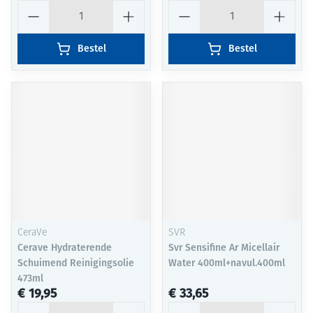
Aantal
Aantal
Bestel
Bestel
CeraVe
SVR
Cerave Hydraterende
Svr Sensifine Ar Micellair
Schuimend Reinigingsolie
Water 400ml+navul.400ml
473ml
€ 19,95
€ 33,65
Aantal
Aantal