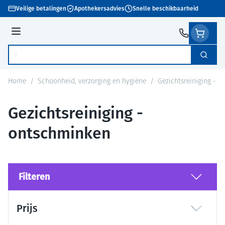
Ga naar de inhoud
Veilige betalingen
Apothekersadvies
Snelle beschikbaarheid
Menu
Zoek
Product, merk, categorie...
Home
/
Schoonheid, verzorging en hygiëne
/
Gezichtsreiniging - 
Gezichtsreiniging -
ontschminken
Filteren
Doorgaan naar productlijst
Prijs
filter