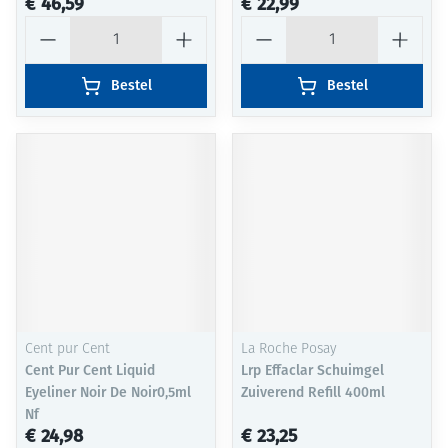
€ 46,59
€ 22,99
Aantal
Aantal
Bestel
Bestel
Cent pur Cent
La Roche Posay
Cent Pur Cent Liquid
Lrp Effaclar Schuimgel
Eyeliner Noir De Noir0,5ml
Zuiverend Refill 400ml
Nf
€ 24,98
€ 23,25