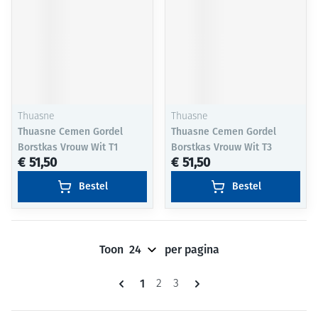
Thuasne
Thuasne
Thuasne Cemen Gordel
Thuasne Cemen Gordel
Borstkas Vrouw Wit T1
Borstkas Vrouw Wit T3
€ 51,50
€ 51,50
Bestel
Bestel
Toon
per pagina
Pagina's
U lees momenteel pagina
1
Pagina
Pagina
2
3