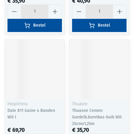
€ 35,90
€ 40,90
Aantal
Aantal
Bestel
Bestel
Hospithera
Thuasne
Dale 811 Gaine 4 Banden
Thuasne Cemen
Wit l
Gordelb.borstkas-buik Wit
25cmx1,25m
€ 69,70
€ 35,70