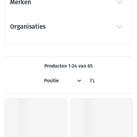
Merken
filter
Organisaties
filter
Producten
1
-
24
van
65
Sorteer op: