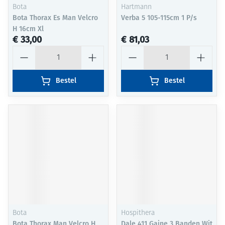
Bota
Hartmann
Bota Thorax Es Man Velcro
Verba 5 105-115cm 1 P/s
H 16cm Xl
€ 33,00
€ 81,03
Aantal
Aantal
Bestel
Bestel
Bota
Hospithera
Bota Thorax Man Velcro H
Dale 411 Gaine 3 Banden Wit