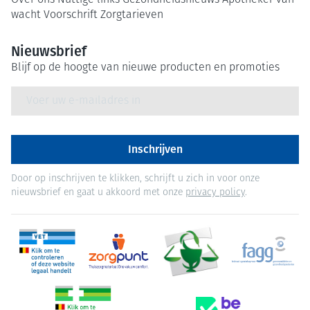
Over ons
Nuttige links
Gezondheidsnieuws
Apotheker van
wacht
Voorschrift
Zorgtarieven
Nieuwsbrief
Blijf op de hoogte van nieuwe producten en promoties
E-mail adres
Inschrijven
Door op inschrijven te klikken, schrijft u zich in voor onze
nieuwsbrief en gaat u akkoord met onze
privacy policy
.