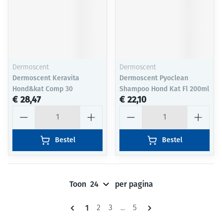
Dermoscent
Dermoscent
Dermoscent Keravita
Dermoscent Pyoclean
Hond&kat Comp 30
Shampoo Hond Kat Fl 200ml
€ 28,47
€ 22,10
Aantal
Aantal
Bestel
Bestel
Toon
per pagina
Pagina's
U lees momenteel pagina
1
Pagina
Pagina
Pagina
2
3
...
5