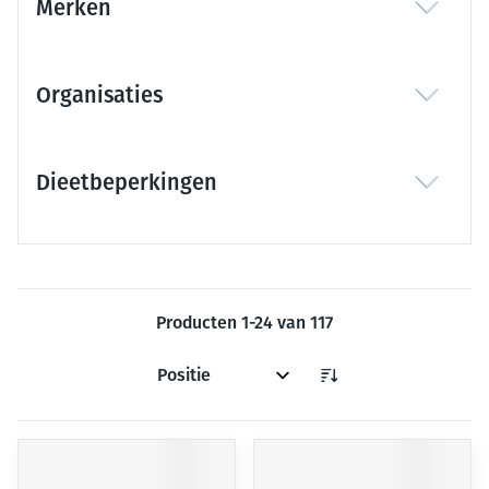
Merken
filter
Organisaties
filter
Dieetbeperkingen
filter
Producten
1
-
24
van
117
Sorteer op: