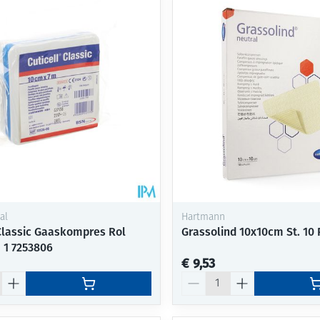
al
Hartmann
 Classic Gaaskompres Rol
Grassolind 10x10cm St. 10 
1 7253806
€ 9,53
Aantal