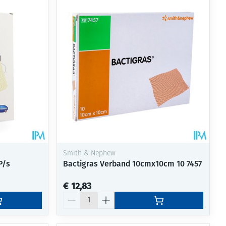
Smith & Nephew
P/s
Bactigras Verband 10cmx10cm 10 7457
€ 12,83
Aantal