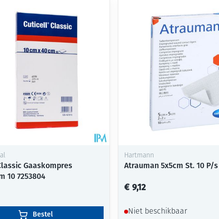
al
Hartmann
 Classic Gaaskompres
Atrauman 5x5cm St. 10 P/s
m 10 7253804
€ 9,12
Niet beschikbaar
Bestel