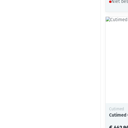
Niet be
Cutimed
Cutimed 
€ 442,9