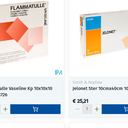
Mondmaskers
ging
Supplementen
Insectenwe
middelen
ssen
-
id
Smith & Nephew
lle Vaseline Kp 10x10x10
Jelonet Ster 10cmx40cm 10
8726
€ 25,21
Zelfbruiner
Scheren
Aantal