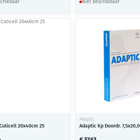
schikbaar
Niet beschikbaar
Adaptic
Cuticell 20x40cm 25
Adaptic Kp Doordr. 7,5x20,
4
€ 57,63