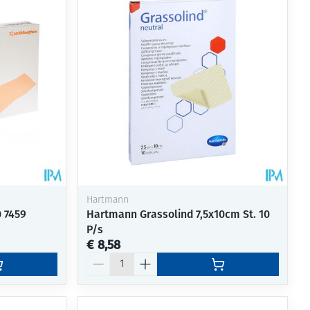
rende
Parfums en
geurproducten
Hartmann
 7459
Hartmann Grassolind 7,5x10cm St. 10
P/s
€ 8,58
CBD
Aantal