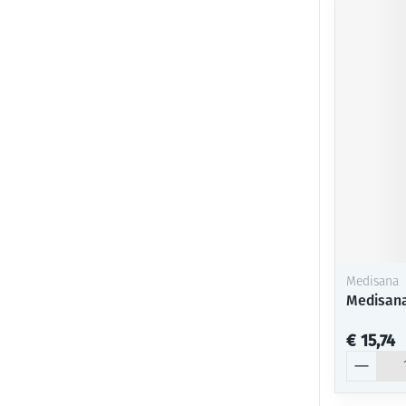
Medisana
Medisana
€ 15,74
Aantal