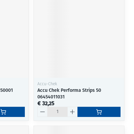
Accu-Chek
450001
Accu Chek Performa Strips 50
06454011031
€ 32,25
Aantal