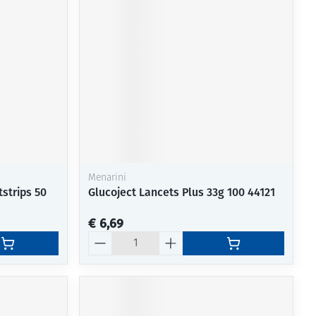
rende
Parfums en
geurproducten
Menarini
strips 50
Glucoject Lancets Plus 33g 100 44121
€ 6,69
CBD
Aantal