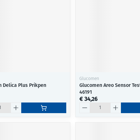
Mondmaskers
ging
Supplementen
Insectenwe
middelen
ssen
-
id
Glucomen
 Delica Plus Prikpen
Glucomen Areo Sensor Test
46191
€ 34,26
Zelfbruiner
Scheren
Aantal