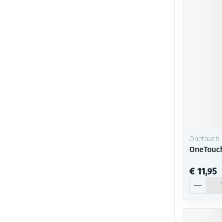
Onetouch
OneTouch
€ 11,95
Aantal