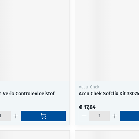
Accu-Chek
 Verio Controlevloeistof
Accu Chek Sofclix Kit 3307
€ 17,64
Aantal