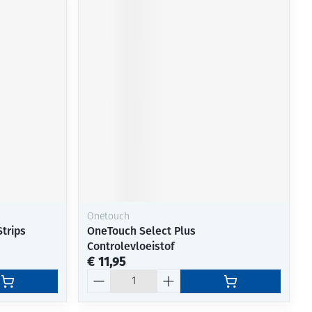
Onetouch
Strips
OneTouch Select Plus
Controlevloeistof
€ 11,95
Aantal