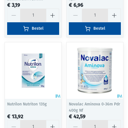
€ 3,19
€ 6,96
Aantal
Aantal
Bestel
Bestel
Nutrilon Nutriton 135g
Novalac Aminova 0-36m Pdr
400g Nf
€ 13,92
€ 42,59
Aantal
Aantal