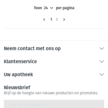
Toon
per pagina
Pagina's
U lees momenteel pagina
1
Pagina
2
Neem contact met ons op
Klantenservice
Uw apotheek
Nieuwsbrief
Blijf op de hoogte van nieuwe producten en promoties
E-mail adres