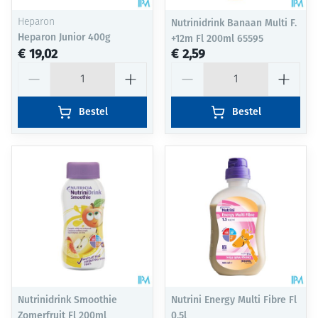
Heparon
Nutrinidrink Banaan Multi F.
Heparon Junior 400g
+12m Fl 200ml 65595
€ 19,02
€ 2,59
Aantal
Aantal
Bestel
Bestel
Nutrinidrink Smoothie
Nutrini Energy Multi Fibre Fl
Zomerfruit Fl 200ml
0,5l