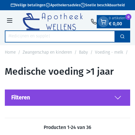
Dia 1 van 1
Ga naar de inhoud
Veilige betalingen
Apothekersadvies
Snelle beschikbaarheid
0
0 artikelen
€ 0,00
Menu
Zoek
Product, merk, categorie...
Home
/
Zwangerschap en kinderen
/
Baby
/
Voeding - melk
/
Me
Medische voeding >1 jaar
Filteren
Producten
1
-
24
van
36