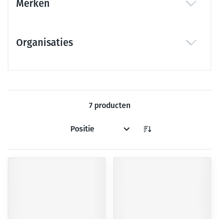
Merken
filter
Organisaties
filter
7
producten
Sorteer op: