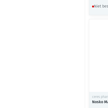
Niet be
ceres pha
Nosko Ma