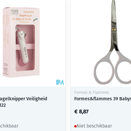
Mondmaskers
ging
Supplementen
Insectenwe
middelen
ssen
-
id
Formes & Flammes
agelknipper Veiligheid
Formes&flammes 39 Baby
122
Zelfbruiner
Scheren
€ 8,87
schikbaar
Niet beschikbaar