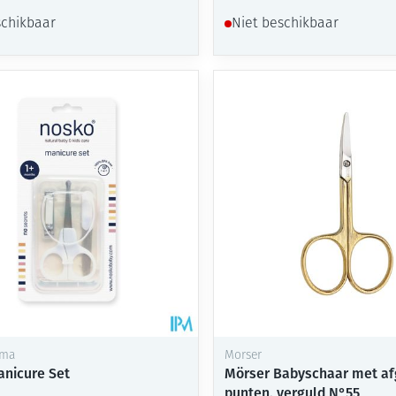
schikbaar
Niet beschikbaar
rma
Morser
nicure Set
Mörser Babyschaar met a
punten, verguld N°55