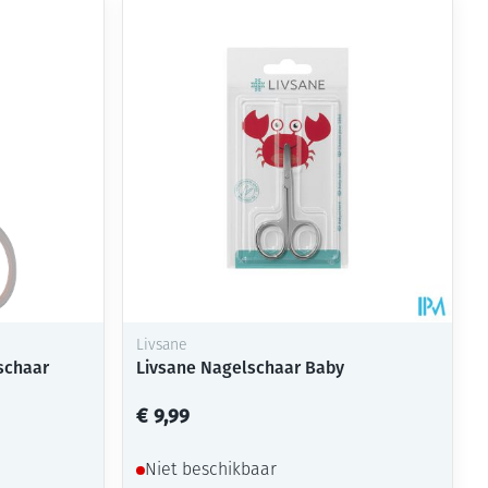
rende
Parfums en
geurproducten
Livsane
schaar
Livsane Nagelschaar Baby
CBD
€ 9,99
Niet beschikbaar