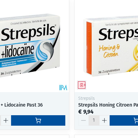
middel
Geneesmiddel
Strepsils
 + Lidocaine Past 36
Strepsils Honing Citroen P
€ 9,94
Aantal