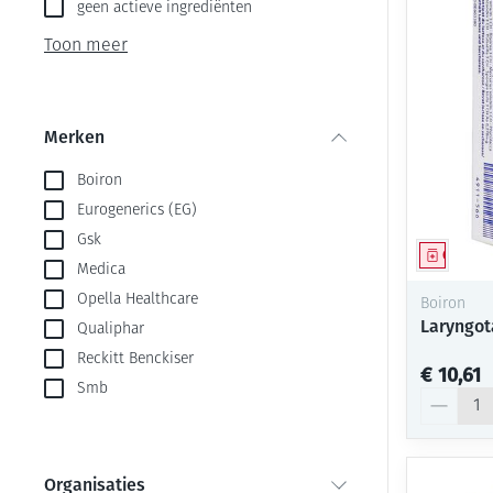
Aerosol toestel
kloven
geen actieve ingrediënten
Creme, gel en s
Aerosol accesso
Blaren
Toon meer
Zuurstof
Eelt
Ademhalingsste
Eksteroog - lik
Merken
Toon meer
filter
Boiron
Spieren en gew
Eurogenerics (EG)
Gsk
Specifiek voor
Naalden en spu
Genees
Medica
Infecties
Lichaamsverzor
Spuiten
Opella Healthcare
Boiron
Laryngot
Qualiphar
Deodorant
Oplossing voor 
Reckitt Benckiser
Gezichtsverzorg
Naalden
Luizen
€ 10,61
Smb
Aantal
Naalden voor in
pennaalden
Diagnostica
Toon meer
Organisaties