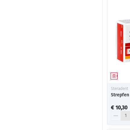
Genees
Steradent
Strepfen
€ 10,30
Aantal