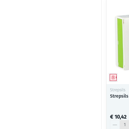
Genees
Strepsils
Strepsils
€ 10,42
Aantal