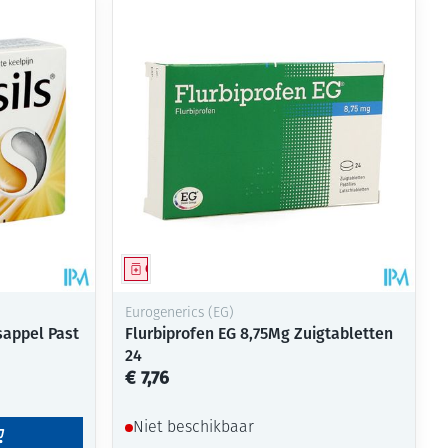
Geneesmiddel
Eurogenerics (EG)
sappel Past
Flurbiprofen EG 8,75Mg Zuigtabletten
24
€ 7,76
Niet beschikbaar