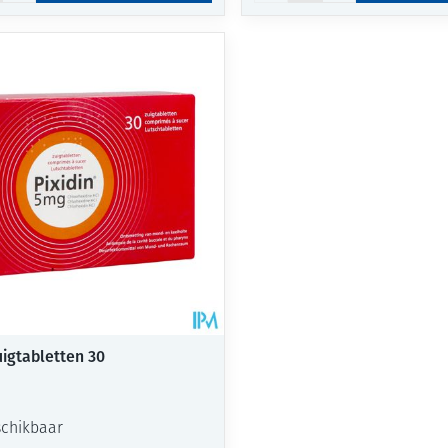
middel
uigtabletten 30
schikbaar