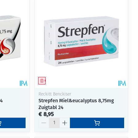
Geneesmiddel
Reckitt Benckiser
24
Strepfen Miel&eucalyptus 8,75mg
Zuigtabl 24
€ 8,95
Aantal