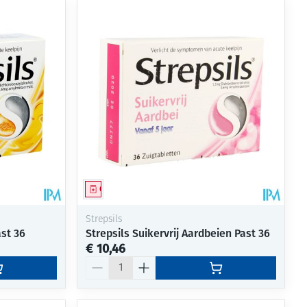
Geneesmiddel
Strepsils
ast 36
Strepsils Suikervrij Aardbeien Past 36
€ 10,46
Aantal