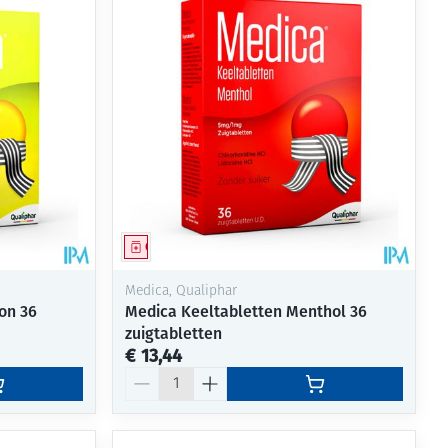
rende
Parfums en
geurproducten
Geneesmiddel
Medica, Qualiphar
on 36
Medica Keeltabletten Menthol 36
zuigtabletten
€ 13,44
CBD
Aantal