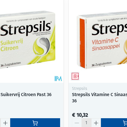
middel
Geneesmiddel
Strepsils
 Suikervrij Citroen Past 36
Strepsils Vitamine C Sinaa
36
€ 10,32
Aantal