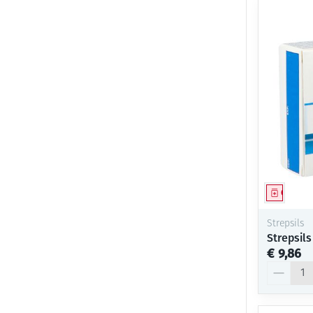
Genees
Strepsils
Strepsils
€ 9,86
Aantal