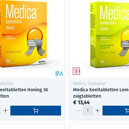
Mondmaskers
ging
Supplementen
Insectenwe
middelen
ssen
-
id
middel
Geneesmiddel
aliphar
Medica, Qualiphar
eeltabletten Honing 36
Medica Keeltabletten Lem
etten
zuigtabletten
€ 13,44
Zelfbruiner
Scheren
Aantal