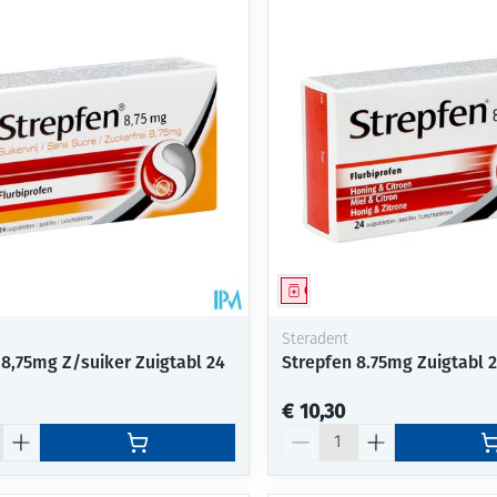
middel
Geneesmiddel
Steradent
 8,75mg Z/suiker Zuigtabl 24
Strepfen 8.75mg Zuigtabl 
€ 10,30
Aantal