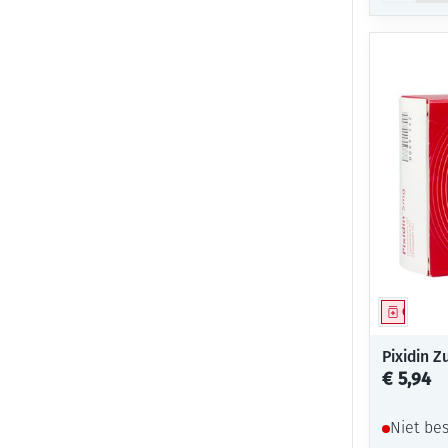
Genees
Pixidin Z
€ 5,94
Niet be