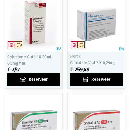
Geneesmiddel
Op voorschrift
Geneesmiddel
Op voorschrift
Celestone Gutt 1 X 30ml
Merck
Cetrotide Vial 7 X 0,25mg
0,5mg/1ml
€ 7,57
€ 259,49
Reserveer
Reserveer