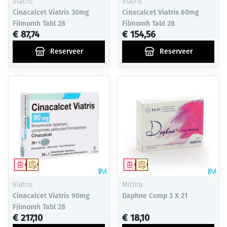
Viatris
Viatris
Cinacalcet Viatris 30mg
Cinacalcet Viatris 60mg
Filmomh Tabl 28
Filmomh Tabl 28
€ 87,74
€ 154,56
Reserveer
Reserveer
Geneesmiddel
Op voorschrift
Geneesmiddel
Op voorschrift
Viatris
Mithra
Cinacalcet Viatris 90mg
Daphne Comp 3 X 21
Filmomh Tabl 28
€ 217,10
€ 18,10