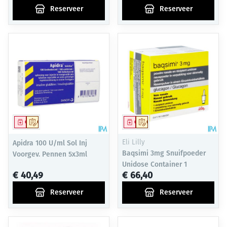
Reserveer
Reserveer
Geneesmiddel
Op voorschrift
Geneesmiddel
Op voorschrift
Apidra 100 U/ml Sol Inj
Eli Lilly
Baqsimi 3mg Snuifpoeder
Voorgev. Pennen 5x3ml
Unidose Container 1
€ 40,49
€ 66,40
Reserveer
Reserveer