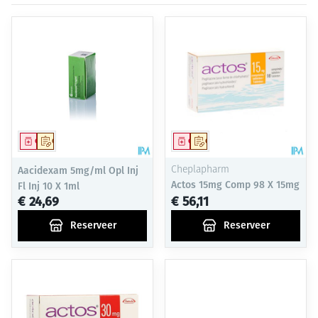
Geneesmiddel
Op voorschrift
Geneesmiddel
Op voorschrift
Aacidexam 5mg/ml Opl Inj
Cheplapharm
Actos 15mg Comp 98 X 15mg
Fl Inj 10 X 1ml
€ 24,69
€ 56,11
Reserveer
Reserveer