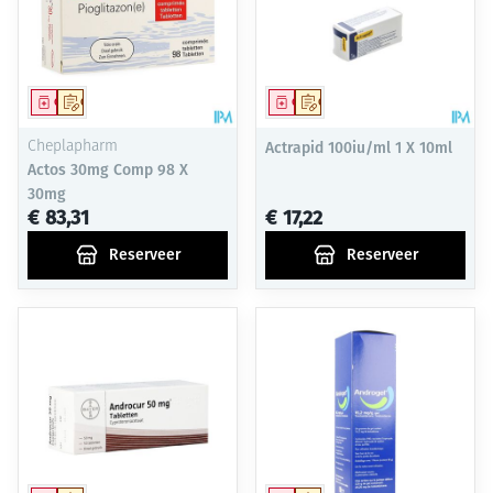
Geneesmiddel
Op voorschrift
Geneesmiddel
Op voorschrift
Cheplapharm
Actrapid 100iu/ml 1 X 10ml
Actos 30mg Comp 98 X
30mg
€ 83,31
€ 17,22
Reserveer
Reserveer