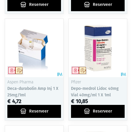
Reserveer
Reserveer
Geneesmiddel
Op voorschrift
Geneesmiddel
Op voorschrift
Aspen Pharma
Pfizer
Deca-durabolin Amp Inj 1 X
Depo-medrol Lidoc 40mg
25mg/1ml
Vial 40mg/ml 1 X 1ml
€ 4,72
€ 10,85
Reserveer
Reserveer