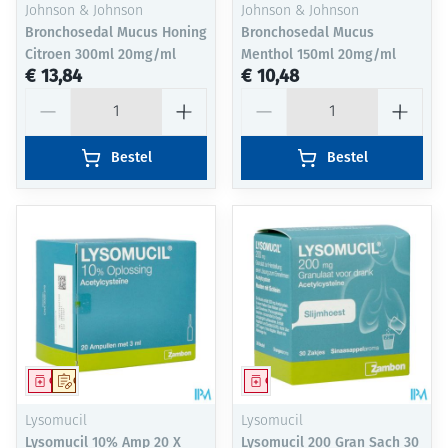
Johnson & Johnson
Johnson & Johnson
Bronchosedal Mucus Honing
Bronchosedal Mucus
Citroen 300ml 20mg/ml
Menthol 150ml 20mg/ml
€ 13,84
€ 10,48
Aantal
Aantal
Bestel
Bestel
Geneesmiddel
Op voorschrift
Geneesmiddel
Lysomucil
Lysomucil
Lysomucil 10% Amp 20 X
Lysomucil 200 Gran Sach 30