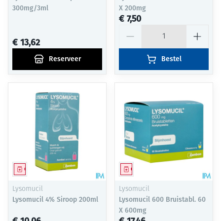
300mg/3ml
X 200mg
€ 7,50
Aantal
€ 13,62
Reserveer
Bestel
Geneesmiddel
Geneesmiddel
Lysomucil
Lysomucil
Lysomucil 4% Siroop 200ml
Lysomucil 600 Bruistabl. 60
X 600mg