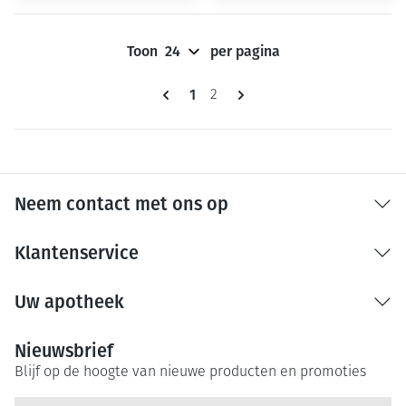
Toon
per pagina
Pagina's
U lees momenteel pagina
1
Pagina
2
Neem contact met ons op
Klantenservice
Uw apotheek
Nieuwsbrief
Blijf op de hoogte van nieuwe producten en promoties
E-mail adres