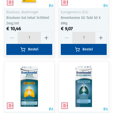
Geneesmiddel
Geneesmiddel
Bisolvon, Boehringer
Eurogenerics (EG)
Bisolvon Sol Inhal 1x100ml
Bromhexine EG Tabl 50 X
2mg/ml
8Mg
€ 10,46
€ 9,07
Aantal
Aantal
Bestel
Bestel
Geneesmiddel
Geneesmiddel