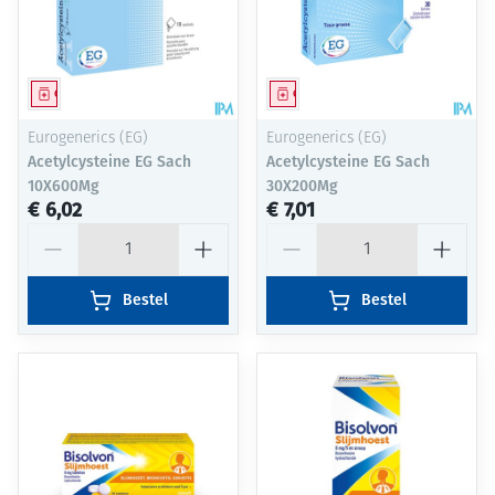
Geneesmiddel
Geneesmiddel
Eurogenerics (EG)
Eurogenerics (EG)
Acetylcysteine EG Sach
Acetylcysteine EG Sach
10X600Mg
30X200Mg
€ 6,02
€ 7,01
Aantal
Aantal
Bestel
Bestel