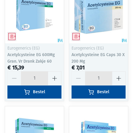
Geneesmiddel
Geneesmiddel
Eurogenerics (EG)
Eurogenerics (EG)
Acetylcysteine EG 600Mg
Acetylcysteine EG Caps 30 X
Gran. Vr Drank Zakje 60
200 Mg
€ 15,39
€ 7,01
Aantal
Aantal
Bestel
Bestel