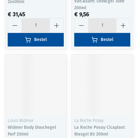
Van.&saffr. Show.gel Tube
2x400ml
200ml
€ 31,45
€ 9,56
Aantal
Aantal
Bestel
Bestel
Louis Widmer
La Roche Posay
Widmer Body Douchegel
La Roche Posay Cicaplast
Parf 250ml
Wasgel B5 200ml