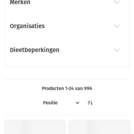
Merken
filter
Organisaties
filter
Dieetbeperkingen
filter
Producten
1
-
24
van
996
Sorteer op: