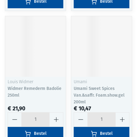
Bestel
Bestel
Louis Widmer
Umami
Widmer Remederm Badolie
Umami Sweet Spices
250ml
Van.&saffr. Foam.show.gel
200ml
€ 21,90
€ 10,47
Aantal
Aantal
Bestel
Bestel