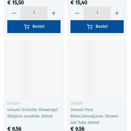
€ 15,50
€ 15,40
Aantal
Aantal
Bestel
Bestel
Umami
Umami
Umami Or.herbs Showergel
Umami Pure
Allspice-sandelw. 200ml
Bloss.lotus&jasm. Shower
Gel Tube 200ml
€ 9,56
€ 9,56