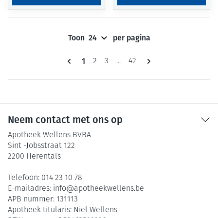
Toon
per pagina
Pagina's
U lees momenteel pagina
1
Pagina
Pagina
Pagina
2
3
...
42
Neem contact met ons op
Apotheek Wellens BVBA
Sint -Jobsstraat 122
2200
Herentals
Telefoon:
014 23 10 78
E-mailadres:
info@
apotheekwellens.be
APB nummer:
131113
Apotheek titularis:
Niel Wellens