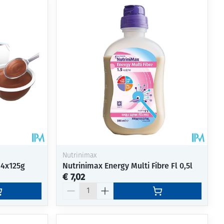
rende
Parfums en
geurproducten
Nutrinimax
 4x125g
Nutrinimax Energy Multi Fibre Fl 0,5l
€ 7,02
CBD
Aantal