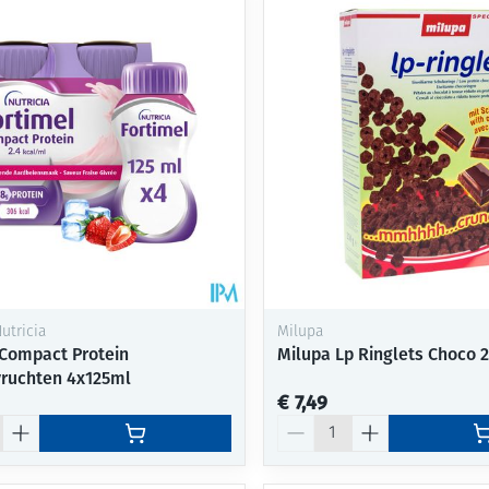
utricia
Milupa
 Compact Protein
Milupa Lp Ringlets Choco 
.vruchten 4x125ml
€ 7,49
Aantal