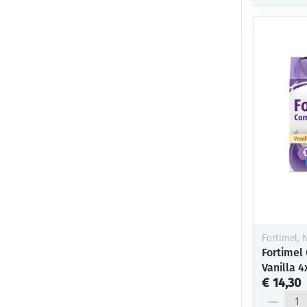
Fortimel, N
Fortimel
Vanilla 
€ 14,30
Aantal