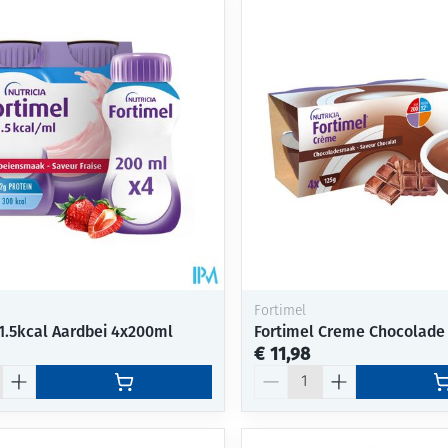
Mondmaskers
ging
Supplementen
Insectenwe
middelen
ssen
-
id
Fortimel
 1.5kcal Aardbei 4x200ml
Fortimel Creme Chocolade
€ 11,98
Zelfbruiner
Scheren
Aantal