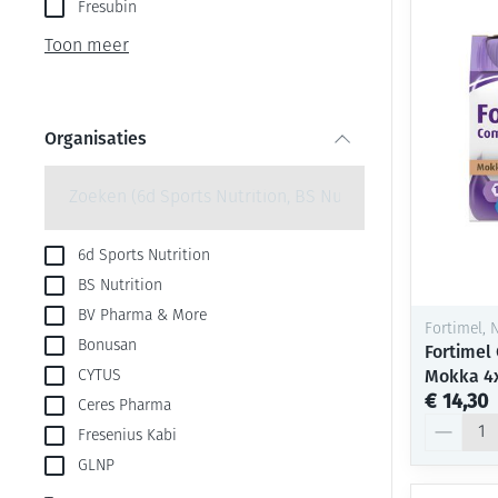
Aerosol toestel
kloven
Fresubin
Creme, gel en s
Aerosol accesso
Blaren
Toon meer
Zuurstof
Eelt
Ademhalingsste
Eksteroog - lik
Organisaties
Toon meer
filter
Spieren en gew
Specifiek voor
Naalden en spu
6d Sports Nutrition
BS Nutrition
Infecties
Lichaamsverzor
Spuiten
BV Pharma & More
Fortimel, N
Deodorant
Oplossing voor 
Bonusan
Fortimel
Gezichtsverzorg
Naalden
Luizen
Mokka 4
CYTUS
€ 14,30
Ceres Pharma
Naalden voor in
Aantal
pennaalden
Fresenius Kabi
Diagnostica
GLNP
Toon meer