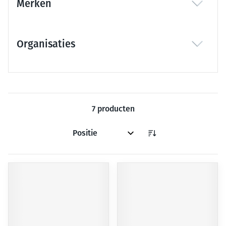
Merken
filter
Organisaties
filter
7
producten
Sorteer op: