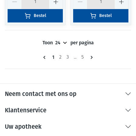
Bestel
Bestel
Toon
per pagina
Pagina's
U lees momenteel pagina
1
Pagina
Pagina
Pagina
2
3
...
5
Neem contact met ons op
Klantenservice
Uw apotheek