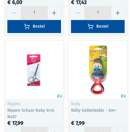
€ 6,00
€ 17,42
Aantal
Aantal
Bestel
Bestel
Nippes
Nuby
Nippes Schaar Baby 9cm
Nûby Sabbelzakje - 6m+
N487
€ 17,99
€ 7,99
Aantal
Aantal