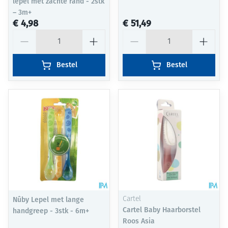
lepel met zachte rand - 2stk
– 3m+
€ 4,98
€ 51,49
Aantal
Aantal
Bestel
Bestel
Nûby Lepel met lange
Cartel
Cartel Baby Haarborstel
handgreep - 3stk - 6m+
Roos Asia