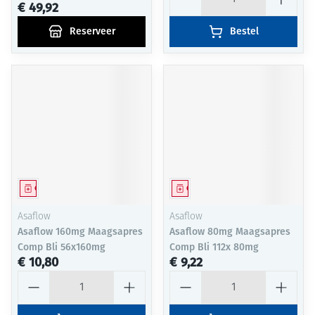
€ 49,92
Reserveer
Bestel
Geneesmiddel
Geneesmiddel
Asaflow
Asaflow
Asaflow 160mg Maagsapres
Asaflow 80mg Maagsapres
Comp Bli 56x160mg
Comp Bli 112x 80mg
€ 10,80
€ 9,22
Aantal
Aantal