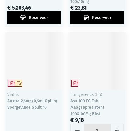
100x10mg
€ 5.203,46
€ 23,81
Reserveer
Reserveer
Geneesmiddel
Op voorschrift
Geneesmiddel
Viatris
Eurogenerics (EG)
Arixtra 2,5mg/0,5ml Opl Inj
Asa 100 EG Tabl
Voorgevulde Spuit 10
Maagsapresistent
100X100Mg Blist
€ 9,18
Aantal