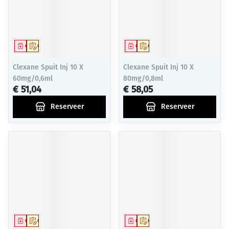
Geneesmiddel
Op voorschrift
Geneesmiddel
Op voorschrift
Clexane Spuit Inj 10 X
Clexane Spuit Inj 10 X
60mg/0,6ml
80mg/0,8ml
€ 51,04
€ 58,05
Reserveer
Reserveer
Geneesmiddel
Op voorschrift
Geneesmiddel
Op voorschrift