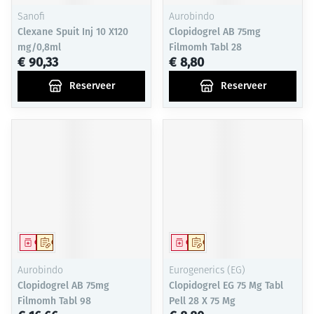
Sanofi
Aurobindo
Clexane Spuit Inj 10 X120
Clopidogrel AB 75mg
mg/0,8ml
Filmomh Tabl 28
€ 90,33
€ 8,80
Reserveer
Reserveer
Geneesmiddel
Op voorschrift
Geneesmiddel
Op voorschrift
Aurobindo
Eurogenerics (EG)
Clopidogrel AB 75mg
Clopidogrel EG 75 Mg Tabl
Filmomh Tabl 98
Pell 28 X 75 Mg