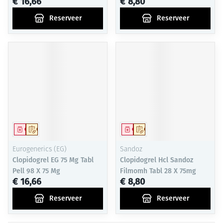
€ 16,66
€ 8,80
Reserveer
Reserveer
Geneesmiddel
Op voorschrift
Geneesmiddel
Op voorschrift
Eurogenerics (EG)
Sandoz
Clopidogrel EG 75 Mg Tabl
Clopidogrel Hcl Sandoz
Pell 98 X 75 Mg
Filmomh Tabl 28 X 75mg
€ 16,66
€ 8,80
Reserveer
Reserveer