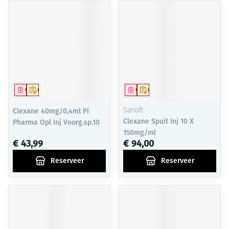
Geneesmiddel
Op voorschrift
Geneesmiddel
Op voorschrift
Clexane 40mg/0,4ml Pi
Sanofi
Clexane Spuit Inj 10 X
Pharma Opl Inj Voorg.sp.10
150mg/ml
€ 43,99
€ 94,00
Reserveer
Reserveer