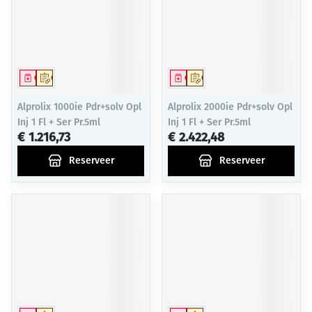
Geneesmiddel
Op voorschrift
Geneesmiddel
Op voorschrift
Alprolix 1000ie Pdr+solv Opl
Alprolix 2000ie Pdr+solv Opl
Inj 1 Fl + Ser Pr.5ml
Inj 1 Fl + Ser Pr.5ml
€ 1.216,73
€ 2.422,48
Reserveer
Reserveer