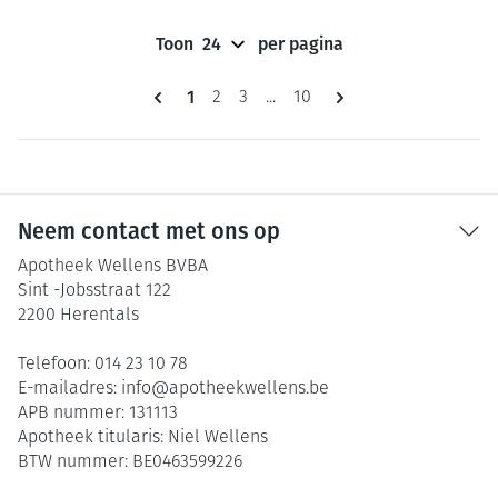
Toon
per pagina
Pagina's
U lees momenteel pagina
1
Pagina
Pagina
Pagina
2
3
...
10
Neem contact met ons op
Apotheek Wellens BVBA
Sint -Jobsstraat 122
2200
Herentals
Telefoon:
014 23 10 78
E-mailadres:
info@
apotheekwellens.be
APB nummer:
131113
Apotheek titularis:
Niel Wellens
BTW nummer:
BE0463599226