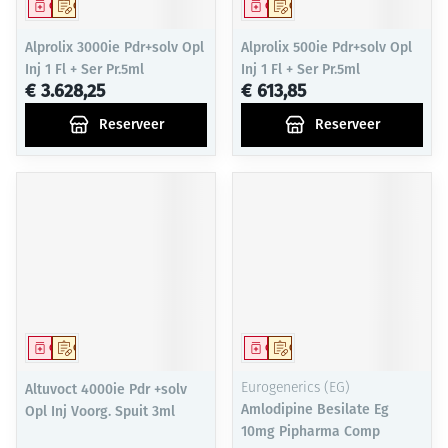
Geneesmiddel
Op voorschrift
Geneesmiddel
Op voorschrift
Alprolix 3000ie Pdr+solv Opl
Alprolix 500ie Pdr+solv Opl
Inj 1 Fl + Ser Pr.5ml
Inj 1 Fl + Ser Pr.5ml
€ 3.628,25
€ 613,85
Reserveer
Reserveer
Geneesmiddel
Op voorschrift
Geneesmiddel
Op voorschrift
Altuvoct 4000ie Pdr +solv
Eurogenerics (EG)
Amlodipine Besilate Eg
Opl Inj Voorg. Spuit 3ml
10mg Pipharma Comp