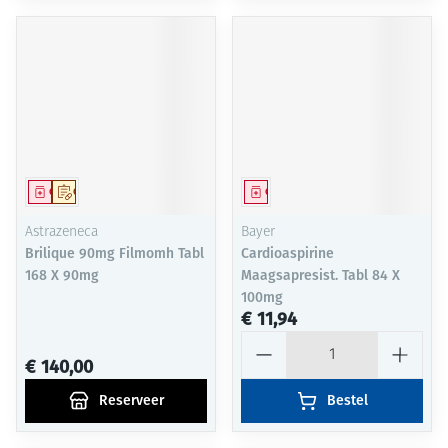
Geneesmiddel
Op voorschrift
Geneesmiddel
Astrazeneca
Bayer
Brilique 90mg Filmomh Tabl
Cardioaspirine
168 X 90mg
Maagsapresist. Tabl 84 X
100mg
€ 11,94
Aantal
€ 140,00
Reserveer
Bestel