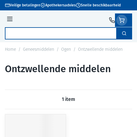
Ga naar de inhoud
Veilige betalingen
Apothekersadvies
Snelle beschikbaarheid
Menu
Zoek
Product, merk, categorie...
Home
/
Geneesmiddelen
/
Ogen
/
Ontzwellende middelen
Ontzwellende middelen
1
item