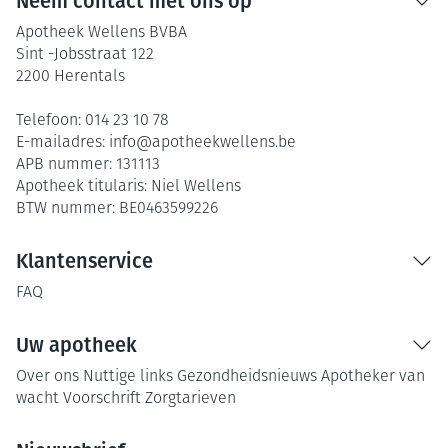
Neem contact met ons op
Apotheek Wellens BVBA
Sint -Jobsstraat 122
2200
Herentals
Telefoon:
014 23 10 78
E-mailadres:
info@
apotheekwellens.be
APB nummer:
131113
Apotheek titularis:
Niel Wellens
BTW nummer:
BE0463599226
Klantenservice
FAQ
Uw apotheek
Over ons
Nuttige links
Gezondheidsnieuws
Apotheker van
wacht
Voorschrift
Zorgtarieven