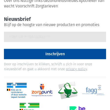
Over ons
Nuttige links
Gezondheidsnieuws
Apotheker van
wacht
Voorschrift
Zorgtarieven
Nieuwsbrief
Blijf op de hoogte van nieuwe producten en promoties
E-mail adres
Inschrijven
Door op inschrijven te klikken, schrijft u zich in voor onze
nieuwsbrief en gaat u akkoord met onze
privacy policy
.