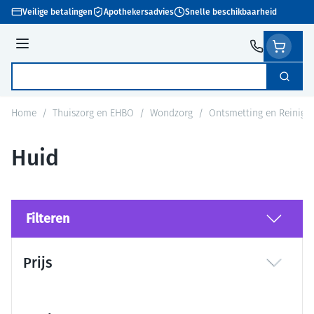
Ga naar de inhoud
Veilige betalingen
Apothekersadvies
Snelle beschikbaarheid
Menu
Zoek
Product, merk, categorie...
Home
/
Thuiszorg en EHBO
/
Wondzorg
/
Ontsmetting en Reinigi
Huid
Filteren
Doorgaan naar productlijst
Prijs
filter