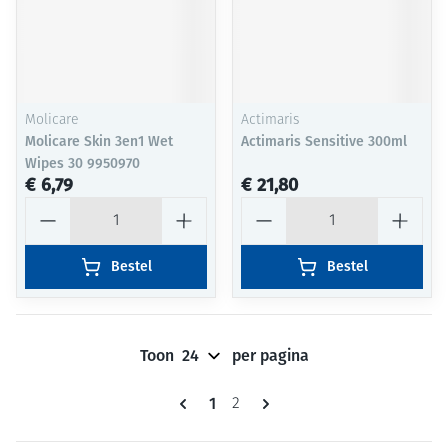
Molicare
Actimaris
Molicare Skin 3en1 Wet
Actimaris Sensitive 300ml
Wipes 30 9950970
€ 6,79
€ 21,80
Aantal
Aantal
Bestel
Bestel
Toon
per pagina
Pagina's
U lees momenteel pagina
1
Pagina
2