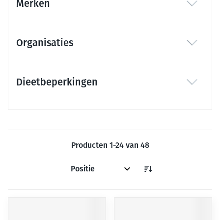
Merken
filter
Organisaties
filter
Dieetbeperkingen
filter
Producten
1
-
24
van
48
Sorteer op: