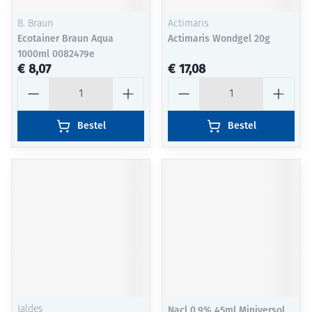
B. Braun
Actimaris
Ecotainer Braun Aqua
Actimaris Wondgel 20g
1000ml 0082479e
€ 8,07
€ 17,08
Aantal
Aantal
Bestel
Bestel
Jaldes
Nacl 0,9% 45ml Miniversol