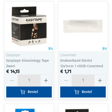
Easytape
Covarmed
Easytape Kinesiology Tape
Drukverband Steriel
Zwart
12x14cm 1 4102b Covarmed
€ 14,15
€ 1,71
Aantal
Aantal
Bestel
Bestel