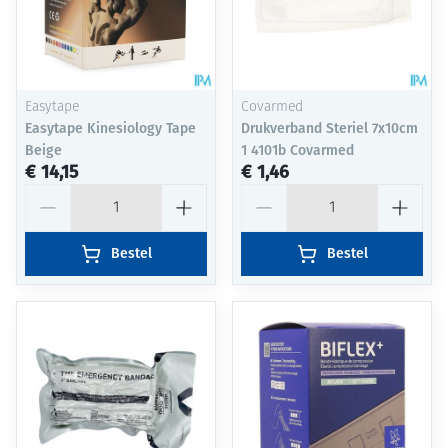
Easytape
Covarmed
Easytape Kinesiology Tape
Drukverband Steriel 7x10cm
Beige
1 4101b Covarmed
€ 14,15
€ 1,46
Aantal
Aantal
Bestel
Bestel