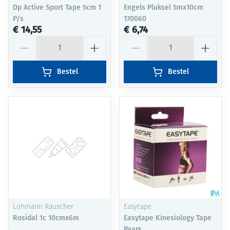
Dp Active Sport Tape 5cm 1
Engels Pluksel 5mx10cm
P/s
170060
€ 14,55
€ 6,74
Aantal
Aantal
Bestel
Bestel
Lohmann Rauscher
Easytape
Rosidal 1c 10cmx6m
Easytape Kinesiology Tape
Paars