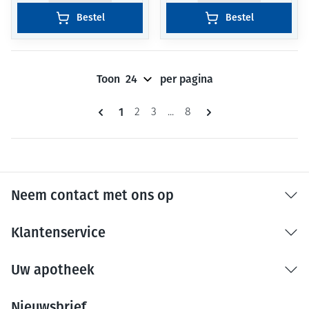
Bestel
Bestel
Toon
per pagina
Pagina's
U lees momenteel pagina
1
Pagina
Pagina
Pagina
2
3
...
8
Neem contact met ons op
Klantenservice
Uw apotheek
Nieuwsbrief