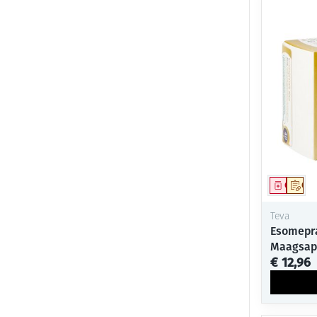
Genees
Op 
Teva
Esomepra
Maagsap
€ 12,96