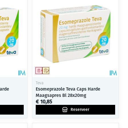
rende
Parfums en
geurproducten
Geneesmiddel
Op voorschrift
Teva
arde
Esomeprazole Teva Caps Harde
Maagsapres Bl 28x20mg
€ 10,85
CBD
Reserveer