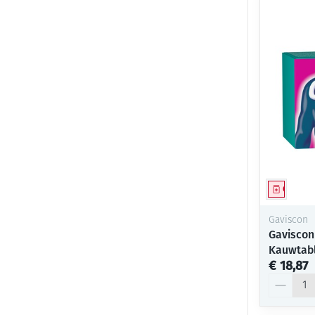
Genees
Gaviscon
Gaviscon
Kauwtab
€ 18,87
Aantal