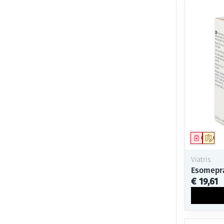
Genees
Op 
Viatris
Esomepra
€ 19,61