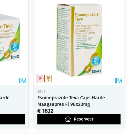
Geneesmiddel
Op voorschrift
Teva
arde
Esomeprazole Teva Caps Harde
Maagsapres Fl 98x20mg
€ 18,12
Reserveer