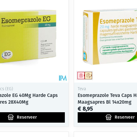
Mondmaskers
ging
Supplementen
Insectenwe
middelen
ssen
-
id
middel
voorschrift
Geneesmiddel
Op voorschrift
cs (EG)
Teva
zole EG 40Mg Harde Caps
Esomeprazole Teva Caps H
res 28X40Mg
Maagsapres Bl 14x20mg
€ 8,95
Zelfbruiner
Scheren
Reserveer
Reserveer