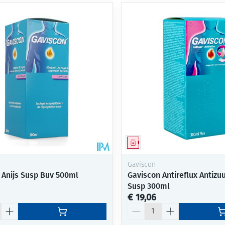
middel
Geneesmiddel
Gaviscon
 Anijs Susp Buv 500ml
Gaviscon Antireflux Antizu
Susp 300ml
€ 19,06
Aantal