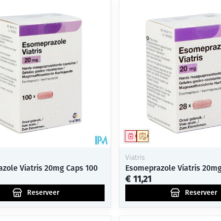
middel
voorschrift
Geneesmiddel
Op voorschrift
Viatris
zole Viatris 20mg Caps 100
Esomeprazole Viatris 20mg
€ 11,21
Reserveer
Reserveer