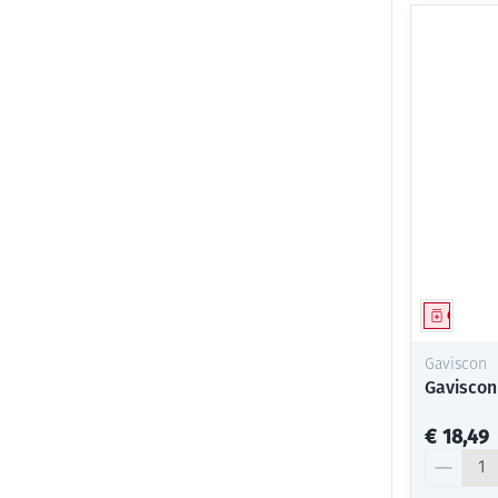
Genees
Gaviscon
Gaviscon
€ 18,49
Aantal