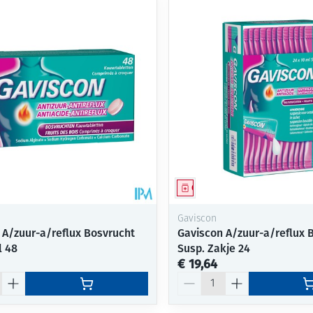
middel
Geneesmiddel
Gaviscon
 A/zuur-a/reflux Bosvrucht
Gaviscon A/zuur-a/reflux 
l 48
Susp. Zakje 24
€ 19,64
Aantal