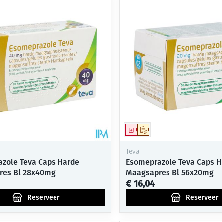
middel
voorschrift
Geneesmiddel
Op voorschrift
Teva
zole Teva Caps Harde
Esomeprazole Teva Caps H
res Bl 28x40mg
Maagsapres Bl 56x20mg
€ 16,04
Reserveer
Reserveer