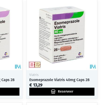
Geneesmiddel
Op voorschrift
Viatris
 Caps 28
Esomeprazole Viatris 40mg Caps 28
€ 13,29
Reserveer