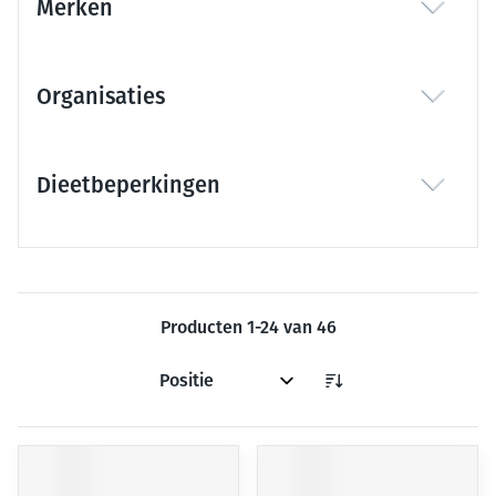
Merken
filter
Organisaties
filter
Dieetbeperkingen
filter
Producten
1
-
24
van
46
Sorteer op: