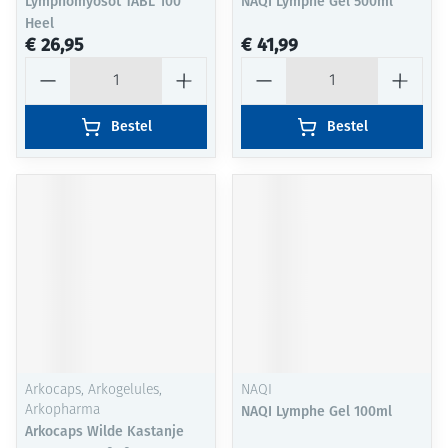
Lymphomyosot TABL 100
NAQI Lymphe Gel 500ml
Heel
€ 26,95
€ 41,99
Aantal
Aantal
Bestel
Bestel
Arkocaps, Arkogelules,
NAQI
Arkopharma
NAQI Lymphe Gel 100ml
Arkocaps Wilde Kastanje