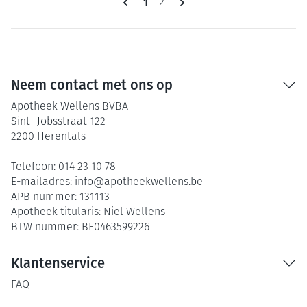
U lees momenteel pagina
1
Pagina
2
Neem contact met ons op
Apotheek Wellens BVBA
Sint -Jobsstraat 122
2200
Herentals
Telefoon:
014 23 10 78
E-mailadres:
info@
apotheekwellens.be
APB nummer:
131113
Apotheek titularis:
Niel Wellens
BTW nummer:
BE0463599226
Klantenservice
FAQ