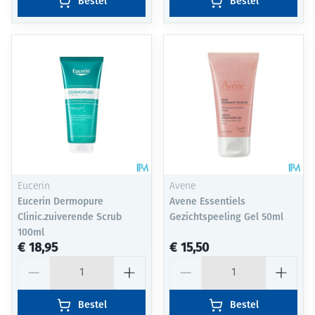
Bestel
Bestel
Eucerin
Avene
Eucerin Dermopure
Avene Essentiels
Clinic.zuiverende Scrub
Gezichtspeeling Gel 50ml
100ml
€ 18,95
€ 15,50
Aantal
Aantal
Bestel
Bestel