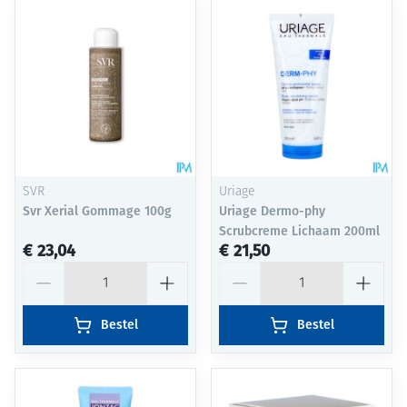
SVR
Uriage
Svr Xerial Gommage 100g
Uriage Dermo-phy
Scrubcreme Lichaam 200ml
€ 23,04
€ 21,50
Aantal
Aantal
Bestel
Bestel