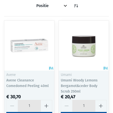
Sorteer op:
Avene
Umami
Avene Cleanance
Umami Woody Lemons
Comedomed Peeling 40ml
Bergamot&ceder Body
Scrub 250ml
€ 30,70
€ 20,47
Aantal
Aantal