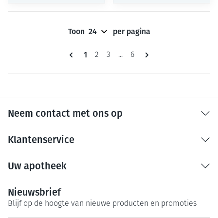
Toon
per pagina
Pagina's
U lees momenteel pagina
1
Pagina
Pagina
Pagina
2
3
...
6
Neem contact met ons op
Klantenservice
Uw apotheek
Nieuwsbrief
Blijf op de hoogte van nieuwe producten en promoties