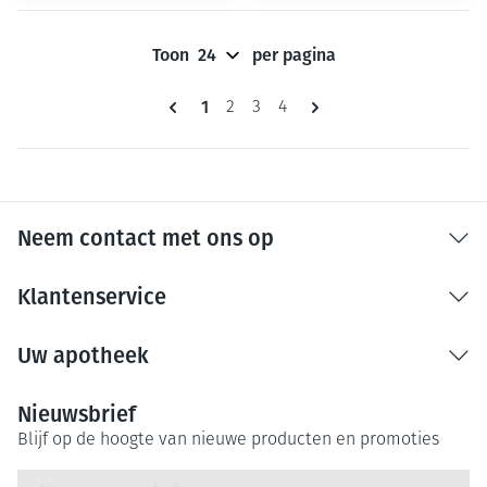
Toon
per pagina
Pagina's
U lees momenteel pagina
1
Pagina
Pagina
Pagina
2
3
4
Neem contact met ons op
Klantenservice
Uw apotheek
Nieuwsbrief
Blijf op de hoogte van nieuwe producten en promoties
E-mail adres