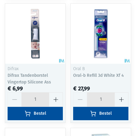
Difrax
Oral B
Difrax Tandenborstel
Oral-b Refill 3d White Xf 4
Vingertop Silicone Ass
€ 6,99
€ 27,99
Aantal
Aantal
Bestel
Bestel