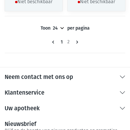
Niet beschikbaar
Niet beschikbaar
Toon
per pagina
Pagina's
U lees momenteel pagina
1
Pagina
2
Neem contact met ons op
Klantenservice
Uw apotheek
Nieuwsbrief