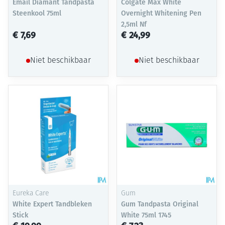
Email Diamant Tandpasta
Colgate Max White
Steenkool 75ml
Overnight Whitening Pen
2,5ml Nf
€ 7,69
€ 24,99
Niet beschikbaar
Niet beschikbaar
Eureka Care
Gum
White Expert Tandbleken
Gum Tandpasta Original
Stick
White 75ml 1745