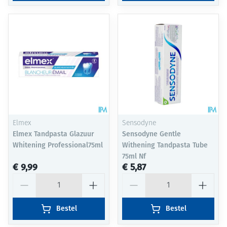
Elmex
Sensodyne
Elmex Tandpasta Glazuur
Sensodyne Gentle
Whitening Professional75ml
Withening Tandpasta Tube
75ml Nf
€ 9,99
€ 5,87
Aantal
Aantal
Bestel
Bestel