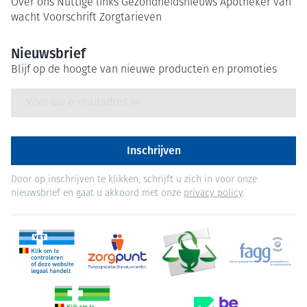
Over ons
Nuttige links
Gezondheidsnieuws
Apotheker van
wacht
Voorschrift
Zorgtarieven
Nieuwsbrief
Blijf op de hoogte van nieuwe producten en promoties
E-mail adres
Inschrijven
Door op inschrijven te klikken, schrijft u zich in voor onze
nieuwsbrief en gaat u akkoord met onze
privacy policy
.