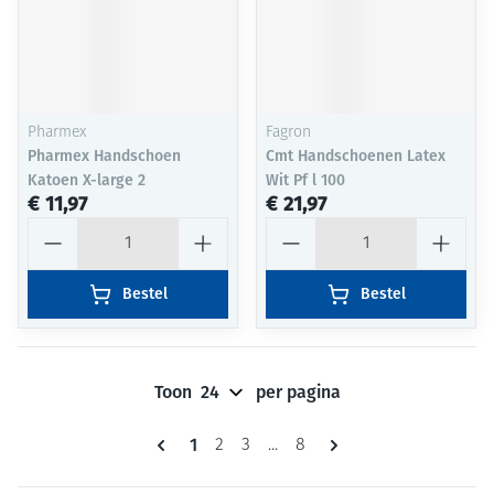
Pharmex
Fagron
Pharmex Handschoen
Cmt Handschoenen Latex
Katoen X-large 2
Wit Pf l 100
€ 11,97
€ 21,97
Aantal
Aantal
Bestel
Bestel
Toon
per pagina
Pagina's
U lees momenteel pagina
1
Pagina
Pagina
Pagina
2
3
...
8