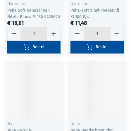
Hartmann
Hartmann
Peha Soft Handschoen
Peha-soft Vinyl Poedervrij
Nitrile Blauw M 150 9420620
Xl 100 P/s
€ 16,01
€ 11,48
Aantal
Aantal
Bestel
Bestel
Tena
Noba
Tena Proskin
Noba Handschoen Vinyl