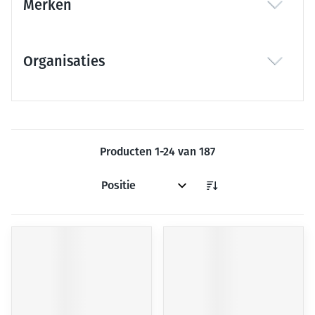
Merken
filter
Organisaties
filter
Producten
1
-
24
van
187
Sorteer op: