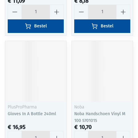
€ 11,09
€ 8,18
Aantal
Aantal
Bestel
Bestel
PlusProPharma
Noba
Gloves In A Bottle 240ml
Noba Handschoen Vinyl M
100 5701015
€ 16,95
€ 10,70
Aantal
Aantal