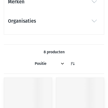
Merken
filter
Organisaties
filter
8
producten
Sorteer op: