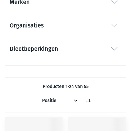
Merken
filter
Organisaties
filter
Dieetbeperkingen
filter
Producten
1
-
24
van
55
Sorteer op: