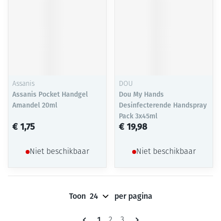
Assanis
DOU
Assanis Pocket Handgel
Dou My Hands
Amandel 20ml
Desinfecterende Handspray
Pack 3x45ml
€ 1,75
€ 19,98
Niet beschikbaar
Niet beschikbaar
Toon
per pagina
Pagina's
U lees momenteel pagina
1
Pagina
Pagina
2
3