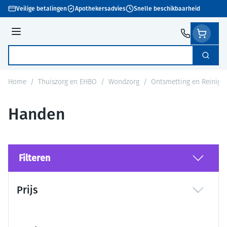
Ga naar de inhoud
Veilige betalingen
Apothekersadvies
Snelle beschikbaarheid
Menu
Zoek
Product, merk, categorie...
Home
/
Thuiszorg en EHBO
/
Wondzorg
/
Ontsmetting en Reinigi
Handen
Filteren
Doorgaan naar productlijst
Prijs
filter